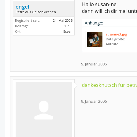
Hallo susan-ne
engel
dann will ich dir mal un
Petra aus Gelsenkirchen
Registriert seit:
24. Mai 2005
Anhänge:
Beiträge:
1.700
Ort:
Essen
susanne3.jpg
Dateigröße:
Aufrufe:
9. Januar 2006
dankesknutsch für petr
9. Januar 2006