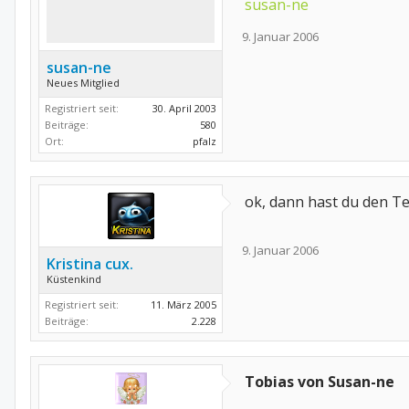
susan-ne
9. Januar 2006
susan-ne
Neues Mitglied
Registriert seit:
30. April 2003
Beiträge:
580
Ort:
pfalz
ok, dann hast du den Te
9. Januar 2006
Kristina cux.
Küstenkind
Registriert seit:
11. März 2005
Beiträge:
2.228
Tobias von Susan-ne