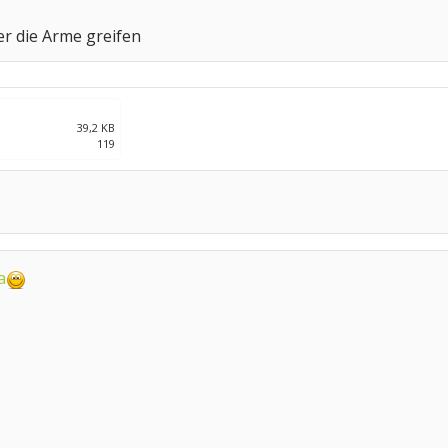
ter die Arme greifen
39,2 KB
119
a