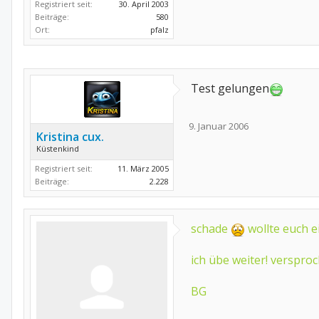
Registriert seit:
30. April 2003
Beiträge:
580
Ort:
pfalz
Test gelungen
9. Januar 2006
Kristina cux.
Küstenkind
Registriert seit:
11. März 2005
Beiträge:
2.228
schade
wollte euch e
ich übe weiter! versproc
BG