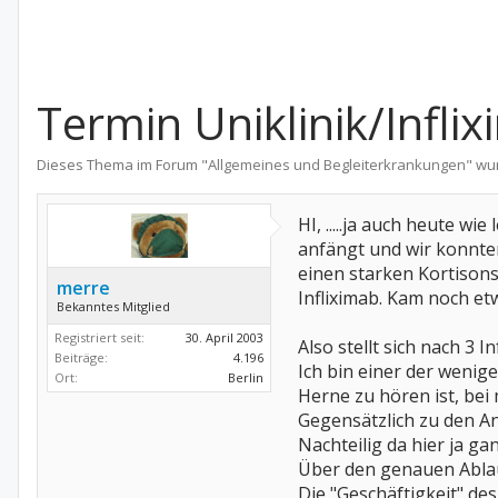
Termin Uniklinik/Infli
Dieses Thema im Forum "
Allgemeines und Begleiterkrankungen
" wu
HI, .....ja auch heute wi
anfängt und wir konnten
einen starken Kortison
merre
Infliximab. Kam noch etw
Bekanntes Mitglied
Registriert seit:
30. April 2003
Also stellt sich nach 3 I
Beiträge:
4.196
Ich bin einer der wenig
Ort:
Berlin
Herne zu hören ist, bei
Gegensätzlich zu den A
Nachteilig da hier ja ga
Über den genauen Ablauf
Die "Geschäftigkeit" de