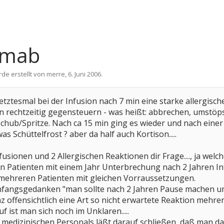
ximab
rde erstellt von
merre
,
6. Juni 2006
.
e letztesmal bei der Infusion nach 7 min eine starke allergisc
 rechtzeitig gegensteuern - was heißt: abbrechen, umstöps
schub/Spritze. Nach ca 15 min ging es wieder und nach ein
as Schüttelfrost ? aber da half auch Kortison.....
nfusionen und 2 Allergischen Reaktionen dir Frage...., ja welch
en Patienten mit einem Jahr Unterbrechung nach 2 Jahren Inf
 mehreren Patienten mit gleichen Vorraussetzungen.
nfangsgedanken "man sollte nach 2 Jahren Pause machen um
nz offensichtlich eine Art so nicht erwartete Reaktion mehrer
 ist man sich noch im Unklaren.....
s medizinischen Personals läßt darauf schließen, daß man da