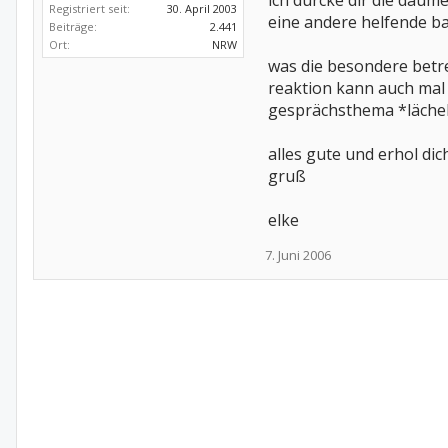
ich dürcke dir die daume
Registriert seit:
30. April 2003
eine andere helfende ba
Beiträge:
2.441
Ort:
NRW
was die besondere betreu
reaktion kann auch mal 
gesprächsthema *läche
alles gute und erhol dic
gruß
elke
7. Juni 2006