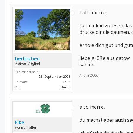
hallo merre,
tut mir leid zu lesen,da
drücke dir die daumen, d
erhole dich gut und gut
liebe grüße aus gatow.
berlinchen
Aktives Mitglied
sabine
Registriert seit:
7. Juni 2006
25. September 2003
Beiträge:
2.518
Ort:
Berlin
also merre,
du machst aber auch sache
Elke
wünscht allen