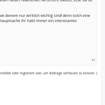
sen fiesen reaktionen verschont bleibst, bzw. sie dir
ie deinem nur wirklich wichtig sind! denn solch eine
, hauptsache ihr habt immer ein interesantes
#3
eldet oder registriert sein, um Beiträge verfassen zu können. )