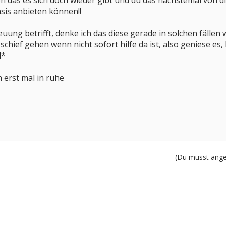
n das es sich doch wieder gibt und du das nächstemal von die
sis anbieten können!!
ung betrifft, denke ich das diese gerade in solchen fällen w
schief gehen wenn nicht sofort hilfe da ist, also geniese es
l*
h erst mal in ruhe
(Du musst angem