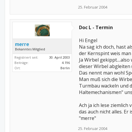
25. Februar 2004
Doc L - Termin
Hi Engel
merre
Na sag ich doch, hast a
Bekanntes Mitglied
der Kernspint weis man
Registriert seit:
30. April 2003
Ja Wirbel gekippt....als
Beiträge:
4.196
dieser Wirbel abgleiten 
Ort:
Berlin
Das nennt man wohl Spo
Man muß sich die Wirbel
Turmbau wackeln und die
Haltemechanismen" unse
Ach ja ich lese ziemlich
das auch nicht alles. Er is
"merre"
25. Februar 2004