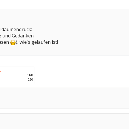
olldaumendrück:
e und Gedanken
lesen
), wie's gelaufen ist!
g
9,5 KB
220