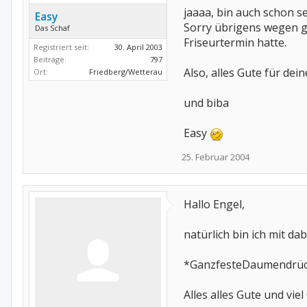
jaaaa, bin auch schon s
Easy
Sorry übrigens wegen ge
Das Schaf
Friseurtermin hatte.
Registriert seit:
30. April 2003
Beiträge:
797
Also, alles Gute für de
Ort:
Friedberg/Wetterau
und biba
Easy
25. Februar 2004
Hallo Engel,
natürlich bin ich mit dab
*GanzfesteDaumendrü
Alles alles Gute und viel