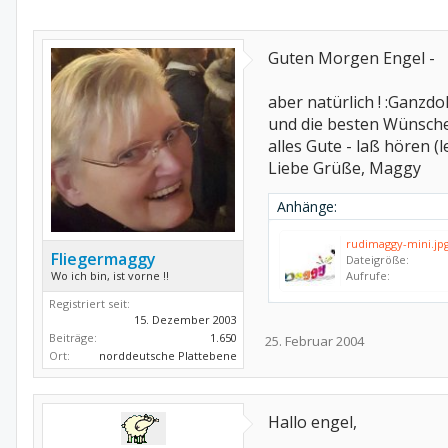
Guten Morgen Engel -
aber natürlich ! :Ganzd
und die besten Wünsch
alles Gute - laß hören (
Liebe Grüße, Maggy
Anhänge:
rudimaggy-mini.jp
Fliegermaggy
Dateigröße:
Wo ich bin, ist vorne !!
Aufrufe:
Registriert seit:
15. Dezember 2003
Beiträge:
1.650
25. Februar 2004
Ort:
norddeutsche Plattebene
Hallo engel,