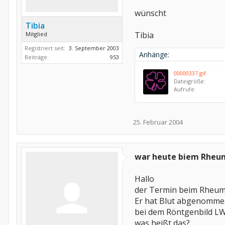
wünscht
Tibia
Tibia
Mitglied
Registriert seit:
3. September 2003
Anhänge:
Beiträge:
953
00000337.gif
Dateigröße:
Aufrufe:
25. Februar 2004
war heute biem Rheu
Hallo
der Termin beim Rheumat
Er hat Blut abgenomme
bei dem Röntgenbild LWS
was heißt das?