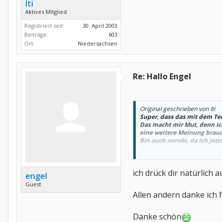
Iti
Aktives Mitglied
Registriert seit:
30. April 2003
Beiträge:
603
Ort:
Niedersachsen
Re: Hallo Engel
Original geschrieben von Iti
Super, dass das mit dem Te
Das macht mir Mut, denn ic
eine weitere Meinung brauc
Bin auch nervös, da ich jet
Viele Grüße von iti
ich drück dir natürlich 
engel
Guest
Allen andern danke ich 
Danke schön