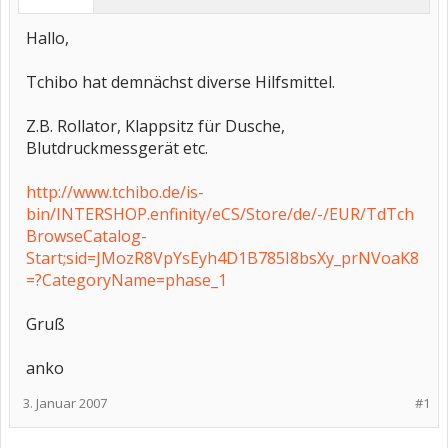
Hallo,
Tchibo hat demnächst diverse Hilfsmittel.
Z.B. Rollator, Klappsitz für Dusche,
Blutdruckmessgerät etc.
http://www.tchibo.de/is-
bin/INTERSHOP.enfinity/eCS/Store/de/-/EUR/TdTch
BrowseCatalog-
Start;sid=JMozR8VpYsEyh4D1B785I8bsXy_prNVoaK8
=?CategoryName=phase_1
Gruß
anko
3. Januar 2007
#1