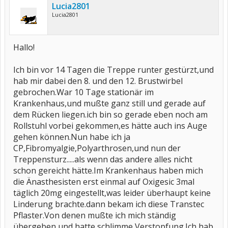
Lucia2801
Lucia2801
Hallo!
Ich bin vor 14 Tagen die Treppe runter gestürzt,und
hab mir dabei den 8. und den 12. Brustwirbel
gebrochen.War 10 Tage stationär im
Krankenhaus,und mußte ganz still und gerade auf
dem Rücken liegen.ich bin so gerade eben noch am
Rollstuhl vorbei gekommen,es hätte auch ins Auge
gehen können.Nun habe ich ja
CP,Fibromyalgie,Polyarthrosen,und nun der
Treppensturz.....als wenn das andere alles nicht
schon gereicht hätte.Im Krankenhaus haben mich
die Änasthesisten erst einmal auf Oxigesic 3mal
täglich 20mg eingestellt,was leider überhaupt keine
Linderung brachte.dann bekam ich diese Transtec
Pflaster.Von denen mußte ich mich ständig
übergeben,und hatte schlimme Verstopfung.Ich hab