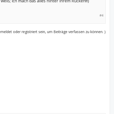
eiß; ich mach das alles hinter ihrem Rücken!!!)
#4
eldet oder registriert sein, um Beiträge verfassen zu können. )