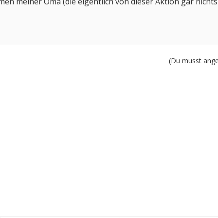
n meiner Oma (die eigentlich von dieser Aktion gar nichts w
(Du musst angem