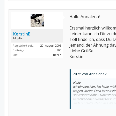
Hallo Annalena!
Erstmal herzlich willko
Leider kann ich Dir zu 
KerstinB.
Mitglied
Toll finde ich, dass Du 
jemand, der Ahnung davon
Registriert seit:
20. August 2005
Liebe Grüße
Beiträge:
900
Ort:
Berlin
Kerstin
Zitat von Annalena2:
Hallo,
ich bin neu hier. Ich habe mic
tragen. Meine Oma ist seit ei
so verloren dabei. Dort steh
verschiedenen Verfasser immer
anderen Seite steht, das die
betroffen sind.. ich weiß nich
sie so totkrank ist.. bitte, bi