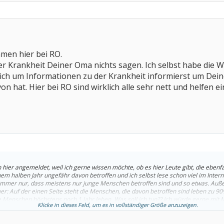
mmen hier bei RO.
der Krankheit Deiner Oma nichts sagen. Ich selbst habe die 
Dich um Informationen zu der Krankheit informierst um Deiner
 hat. Hier bei RO sind wirklich alle sehr nett und helfen ei
h hier angemeldet, weil ich gerne wissen möchte, ob es hier Leute gibt, die ebenfa
nem halben Jahr ungefähr davon betroffen und ich selbst lese schon viel im Intern
t immer nur, dass meistens nur junge Menschen betroffen sind und so etwas. Au
: Auf der einen Seite steht die Menschen, die davon betroffen sind leben zu 90%
se Menschen höchstens noch 1 Jahr leben. Was soll ich tun?? Ich würde gerne mit
Klicke in dieses Feld, um es in vollständiger Größe anzuzeigen.
t, was ich sonst noch für meine Oma tun soll. Ich kann einfach nicht damit leben, d
tte gebt mir Tipps. Ich wäre euch sehr dankbar!!!... Annalena