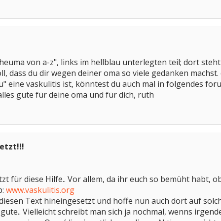
heuma von a-z", links im hellblau unterlegten teil; dort ste
toll, dass du dir wegen deiner oma so viele gedanken machst. 
u" eine vaskulitis ist, könntest du auch mal in folgendes fo
lles gute für deine oma und für dich, ruth
etzt!!!
zt für diese Hilfe.. Vor allem, da ihr euch so bemüht habt, ob
p:
www.vaskulitis.org
diesen Text hineingesetzt und hoffe nun auch dort auf solch
ute.. Vielleicht schreibt man sich ja nochmal, wenns irgend