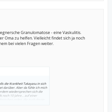
Wegnersche Granulomatose - eine Vaskulitis.
 Oma zu helfen. Vielleicht findet sich ja noch
nem bei vielen Fragen weiter.
lls die Krankheit Takayasu in sich
et darüber. Aber da fühle ich mich
ßerdem wiedersprechen sich die
 noch 10 Jahre... auf einer
 Menschen reden, die auch davon
ass ich ihr nicht helfen kann und