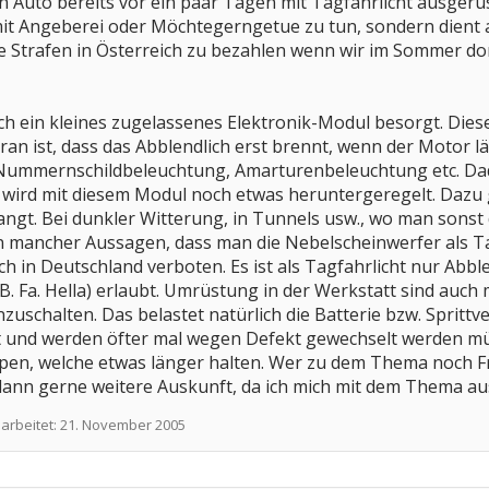
n Auto bereits vor ein paar Tagen mit Tagfahrlicht ausgerüs
mit Angeberei oder Möchtegerngetue zu tun, sondern dient a
e Strafen in Österreich zu bezahlen wenn wir im Sommer dor
ich ein kleines zugelassenes Elektronik-Modul besorgt. Dies
aran ist, dass das Abblendlich erst brennt, wenn der Motor l
, Nummernschildbeleuchtung, Amarturenbeleuchtung etc. Dadu
ht wird mit diesem Modul noch etwas heruntergeregelt. Dazu 
angt. Bei dunkler Witterung, in Tunnels usw., wo man sonst 
n mancher Aussagen, dass man die Nebelscheinwerfer als Tag
 in Deutschland verboten. Es ist als Tagfahrlicht nur Abble
B. Fa. Hella) erlaubt. Umrüstung in der Werkstatt sind auch m
nzuschalten. Das belastet natürlich die Batterie bzw. Spritt
 und werden öfter mal wegen Defekt gewechselt werden müs
en, welche etwas länger halten. Wer zu dem Thema noch F
dann gerne weitere Auskunft, da ich mich mit dem Thema aus
earbeitet:
21. November 2005