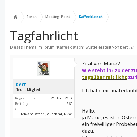
Foren
Meeting-Point
Kaffeeklatsch
Tagfahrlicht
Dieses Thema im Forum "
Kaffeeklatsch
" wurde erstellt von
berti
,
21.
Zitat von Marie2
wie steht ihr zu der 
tagsüber mit licht
zu f
berti
Neues Mitglied
Ich habe mir mal erlaub
Registriert seit:
21. April 2004
Beiträge:
960
Ort:
Hallo,
MK-Kreisstadt (Sauerland, NRW)
ja Marie, es ist in Öste
ein freiwilliger Probeb
dazu.