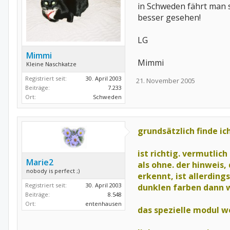
in Schweden fährt man s
besser gesehen!
LG
Mimmi
Mimmi
Kleine Naschkatze
Registriert seit:
30. April 2003
21. November 2005
Beiträge:
7.233
Ort:
Schweden
grundsätzlich finde ic
ist richtig. vermutlic
Marie2
als ohne. der hinweis
nobody is perfect ;)
erkennt, ist allerding
Registriert seit:
30. April 2003
dunklen farben dann w
Beiträge:
8.548
Ort:
entenhausen
das spezielle modul w