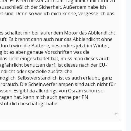
tet. Es ist eh besser auch am Tag immer mit Licht zu
usschließlich der Sicherheit. Außerdem habe ich
t sind. Denn so wie ich mich kenne, vergesse ich das
es schaltet mir bei laufendem Motor das Abblendlicht
äuft. Es brennt dann auch nur das Abblendlicht ohne
rch wird die Batterie, besonders jetzt im Winter,
gibt es aber genaue Vorschriften was die
das Licht eingeschaltet hat, muss man dieses auch
fahrlicht benutzen darf, ist dieses nach der EU-
ndlicht oder spezielle zusätzliche
öglich. Selbstverständlich ist es auch erlaubt, ganz
verbrauch. Die Scheinwerferlampen sind auch nicht für
sen. Es gibt da allerdings von Osram schon so
ragen hat, kann mich auch gerne per PN
führlich beschäftigt habe.
#1