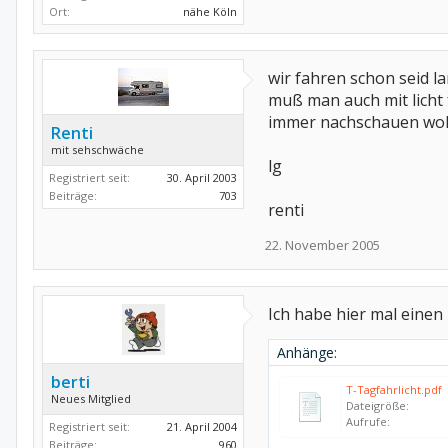
Ort:
nähe Köln
wir fahren schon seid lan
muß man auch mit licht f
immer nachschauen wolle
Renti
mit sehschwäche
lg
Registriert seit:
30. April 2003
Beiträge:
703
renti
22. November 2005
Ich habe hier mal einen
Anhänge:
berti
T-Tagfahrlicht.pdf
Neues Mitglied
Dateigröße:
Aufrufe:
Registriert seit:
21. April 2004
Beiträge:
960