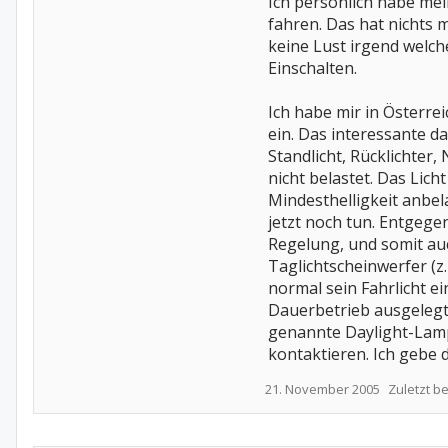
Ich personlich habe mei
fahren. Das hat nichts 
keine Lust irgend welch
Einschalten.
Ich habe mir in Österre
ein. Das interessante d
Standlicht, Rücklichter
nicht belastet. Das Lic
Mindesthelligkeit anbel
jetzt noch tun. Entgege
Regelung, und somit auch
Taglichtscheinwerfer (z.
normal sein Fahrlicht ei
Dauerbetrieb ausgelegt
genannte Daylight-Lamp
kontaktieren. Ich gebe 
21. November 2005
Zuletzt b