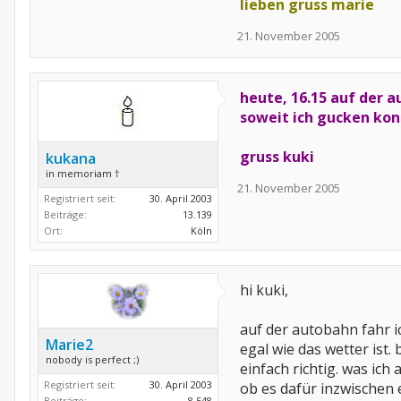
lieben gruss marie
21. November 2005
heute, 16.15 auf der 
soweit ich gucken konn
gruss kuki
kukana
in memoriam †
21. November 2005
Registriert seit:
30. April 2003
Beiträge:
13.139
Ort:
Köln
hi kuki,
auf der autobahn fahr ic
Marie2
egal wie das wetter ist.
nobody is perfect ;)
einfach richtig. was ich a
Registriert seit:
30. April 2003
ob es dafür inzwischen e
Beiträge:
8.548