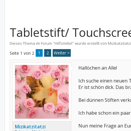
Tabletstift/ Touchscr
Dieses Thema im Forum "
Hilfsmittel
" wurde erstellt von
Mizikatzitatzi
1
2
Weiter >
Seite 1 von 2
Hallöchen an Alle!
Ich suche einen neuen Tou
Er ist schön dick. Das 
Bei dünnen Stiften ver
Ich habe schon ein paar 
Nun meine Frage an Euc
Mizikatzitatzi