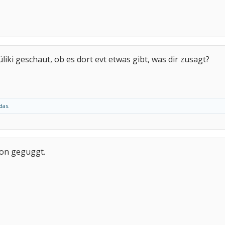
üliki geschaut, ob es dort evt etwas gibt, was dir zusagt?
das.
hon geguggt.