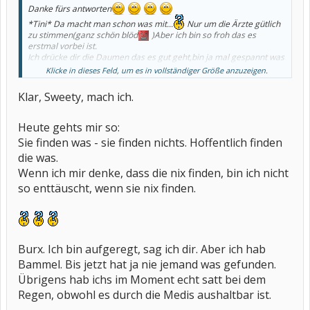
Danke fürs antworten
*Tini* Da macht man schon was mit...
Nur um die Ärzte gütlich
zu stimmen(ganz schön blöd
)Aber ich bin so froh das es
erstmal vorbei ist.
Ich drücke dir die Daumen das es gut geht,bin ja mal gespannt was
rauskommt??Sagst du bescheid?????
Klicke in dieses Feld, um es in vollständiger Größe anzuzeigen.
Klar, Sweety, mach ich.
Heute gehts mir so:
Sie finden was - sie finden nichts. Hoffentlich finden
die was.
Wenn ich mir denke, dass die nix finden, bin ich nicht
so enttäuscht, wenn sie nix finden.
Burx. Ich bin aufgeregt, sag ich dir. Aber ich hab
Bammel. Bis jetzt hat ja nie jemand was gefunden.
Übrigens hab ichs im Moment echt satt bei dem
Regen, obwohl es durch die Medis aushaltbar ist.