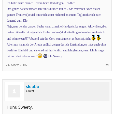
Ich hatte heute meinen Termin beim Radiologen,...endlich.
Das ganze dauerte tatsächlich fünf Stunden mit ca.2 Std.Wartezeit.Nach dieser
ganzen Trinkerei(soviel trinke ich sonst nichtmal an einem Tag),mußte ich auch
dauernd zum Klo.
Naja,raus bei der ganzen Sache kam,.....meine Handgelenke zeigten Aktivitäten,aber
meine Füße,die mir eigentlich Probs machen(sind ständig geschwollen am Gelenk
und schmerzen????obwohl seit der Corti-einnahme ist es besser),nicht
Aber nun kann ich der Ärztin endlich zeigen das ich Entzündungen habe auch ohne
Positives Blutbild und sie wird mir hoffentlich endlich glauben,wenn ich ihr sage
mir tun die Gelenke weh?
LG Sweety
24. März 2006
#1
slobbo
Guest
Huhu Sweety,