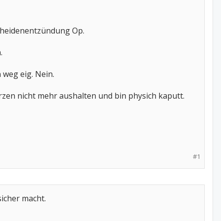
scheidenentzündung Op.
.
 weg eig. Nein.
rzen nicht mehr aushalten und bin physich kaputt.
#1
sicher macht.