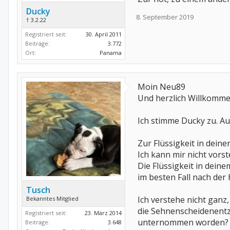
Ducky
8. September 2019
† 3.2.22
Registriert seit:
30. April 2011
Beiträge:
3.772
Ort:
Panama
Moin Neu89
Und herzlich Willkomme
Ich stimme Ducky zu. Au
Zur Flüssigkeit in dei
Ich kann mir nicht vorst
Die Flüssigkeit in dein
im besten Fall nach der
Tusch
Ich verstehe nicht ganz
Bekanntes Mitglied
die Sehnenscheidenentzü
Registriert seit:
23. März 2014
unternommen worden?
Beiträge:
3.648