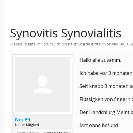
Synovitis Synovialitis
Dieses Thema im Forum "
Ich bin neu!
" wurde erstellt von
Neu89
,
8. 
Hallo alle zusamm.
Ich habe vor 3 monaten 
Seit knapp 3 monaten sch
Flüssigkeit von fingern
Der Handchiurg Meint d
Neu89
Mrt ohne befund
Neues Mitglied
Registriert seit:
8. September 2019