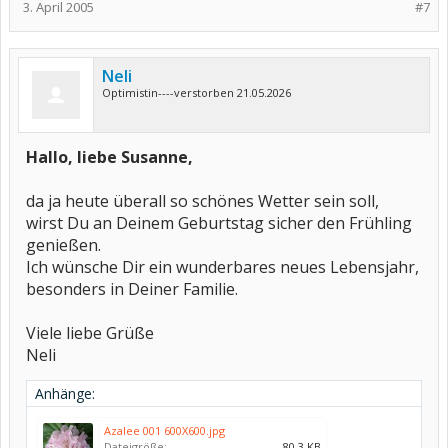
3. April 2005
#7
Neli
Optimistin----verstorben 21.05.2026
Hallo, liebe Susanne,
da ja heute überall so schönes Wetter sein soll,
wirst Du an Deinem Geburtstag sicher den Frühling
genießen.
Ich wünsche Dir ein wunderbares neues Lebensjahr,
besonders in Deiner Familie.
Viele liebe Grüße
Neli
Anhänge:
Azalee 001 600X600.jpg
Dateigröße:
80,3 KB