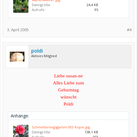
Dateigröße:
24,4 KB
Aufrufe:
95
3. April 2005
#4
poldi
Aktives Mitglied
Liebe susan-ne
Alles Liebe zum
Geburtstag
wünscht
Poldi
Anhänge:
Schmetterlingsgarten 003 Kopie.jpg
Dateigröße:
138,1 KB
Aufrufe:
103