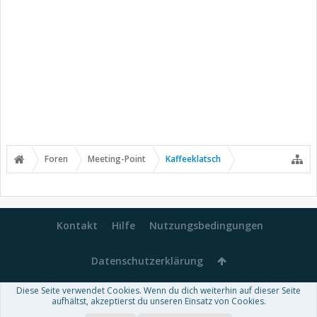
Foren
Meeting-Point
Kaffeeklatsch
Kontakt
Hilfe
Nutzungsbedingungen
Datenschutzerklärung
Diese Seite verwendet Cookies. Wenn du dich weiterhin auf dieser Seite
Forum software by XenForo™
aufhältst, akzeptierst du unseren Einsatz von Cookies.
-
Deutsch von xenDach
Some XenForo functionality crafted by
Audentio Design
.