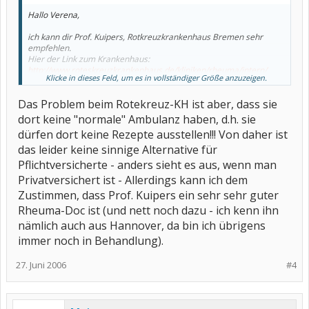
Hallo Verena,
ich kann dir Prof. Kuipers, Rotkreuzkrankenhaus Bremen sehr
empfehlen.
Hier der Link zum Krankenhaus:
http://www.roteskreuzkrankenhaus.de/kliniken/rheuma/intern/
Klicke in dieses Feld, um es in vollständiger Größe anzuzeigen.
oder auch die Praxis Dr. Lührs/Dr. Müller in Bremen. Ich bin selber
bei Prof. Kuipers in Behandlung, bin aber von Dr. Müller auch nur
Das Problem beim Rotekreuz-KH ist aber, dass sie
gewechselt, da ich früher schon bei Prof. Kuipers in Behandlung
gewesen war, als er noch Oberarzt an der Uni-Klinik Hannover war.
dort keine "normale" Ambulanz haben, d.h. sie
Ich hatte anfangs nicht gleich mitbekommen, dass er nach seinem
dürfen dort keine Rezepte ausstellen!!! Von daher ist
Weggang dort nach Bremen gegangen war!
das leider keine sinnige Alternative für
Gruß
Pflichtversicherte - anders sieht es aus, wenn man
Regina
Privatversichert ist - Allerdings kann ich dem
Zustimmen, dass Prof. Kuipers ein sehr sehr guter
Rheuma-Doc ist (und nett noch dazu - ich kenn ihn
nämlich auch aus Hannover, da bin ich übrigens
immer noch in Behandlung).
27. Juni 2006
#4