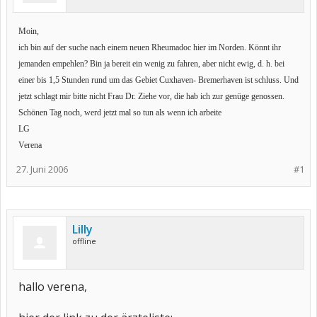
Moin,
ich bin auf der suche nach einem neuen Rheumadoc hier im Norden. Könnt ihr
jemanden empehlen? Bin ja bereit ein wenig zu fahren, aber nicht ewig, d. h. bei
einer bis 1,5 Stunden rund um das Gebiet Cuxhaven- Bremerhaven ist schluss. Und
jetzt schlagt mir bitte nicht Frau Dr. Ziehe vor, die hab ich zur genüge genossen.
Schönen Tag noch, werd jetzt mal so tun als wenn ich arbeite
LG
Verena
27. Juni 2006
#1
Lilly
offline
hallo verena,