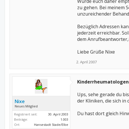
Würde euch daher empfe
zu gehen. Bei meinem S
unzureichender Behand
Bezüglich Adressen kan
jederzeit erreichbar. Sol
dem Anrufbeantworter,ic
Liebe Grüße Nixe
2. April 2007
Kinderrheumatologen
Ups, sehe gerade du bist
der Kliniken, die sich 
Nixe
Neues Mitglied
Du hast dort gleich Hi
Registriert seit:
30. April 2003
Beiträge:
1.003
Ort:
Hansestadt Stade/Elbe