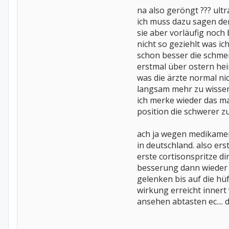
na also geröngt ??? ultr
ich muss dazu sagen der
sie aber vorläufig noc
nicht so geziehlt was i
schon besser die schmer
erstmal über ostern hei
was die ärzte normal n
langsam mehr zu wissen
ich merke wieder das ma
position die schwerer zu b
ach ja wegen medikament
in deutschland. also er
erste cortisonspritze 
besserung dann wieder 
gelenken bis auf die hü
wirkung erreicht innert
ansehen abtasten ec.... d