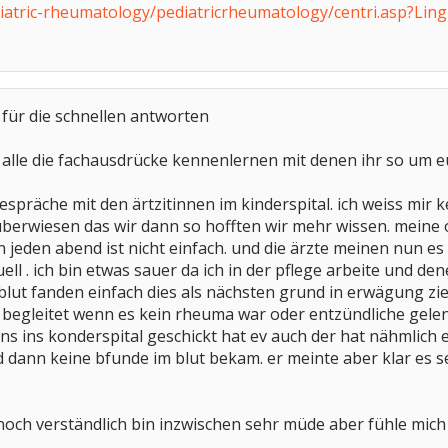
ediatric-rheumatology/pediatricrheumatology/centri.asp?L
 für die schnellen antworten
 alle die fachausdrücke kennenlernen mit denen ihr so um e
 gespräche mit den ärtzitinnen im kinderspital. ich weiss mi
überwiesen das wir dann so hofften wir mehr wissen. meine 
 jeden abend ist nicht einfach. und die ärzte meinen nun es
l . ich bin etwas sauer da ich in der pflege arbeite und den
lut fanden einfach dies als nächsten grund in erwägung zi
 begleitet wenn es kein rheuma war oder entzündliche gelen
s ins konderspital geschickt hat ev auch der hat nähmlich 
dann keine bfunde im blut bekam. er meinte aber klar es sei
e noch verständlich bin inzwischen sehr müde aber fühle mic