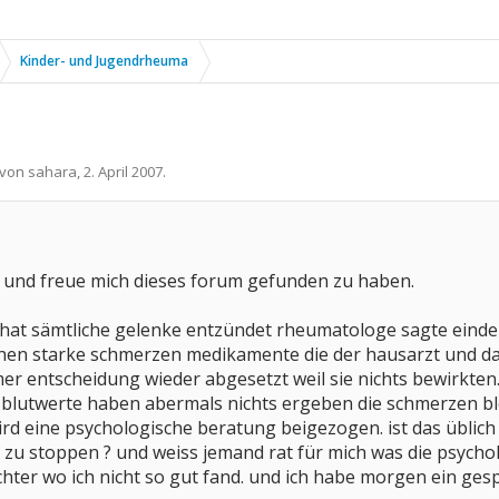
Kinder- und Jugendrheuma
t von
sahara
,
2. April 2007
.
r und freue mich dieses forum gefunden zu haben.
 hat sämtliche gelenke entzündet rheumatologe sagte eindeut
chen starke schmerzen medikamente die der hausarzt und d
r entscheidung wieder abgesetzt weil sie nichts bewirkten. 
blutwerte haben abermals nichts ergeben die schmerzen blei
rd eine psychologische beratung beigezogen. ist das üblic
u stoppen ? und weiss jemand rat für mich was die psychol
hter wo ich nicht so gut fand. und ich habe morgen ein gesp