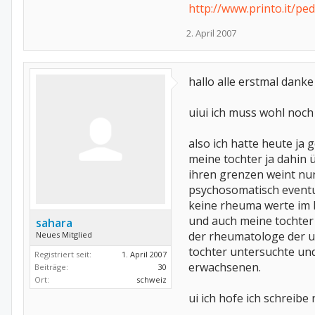
http://www.printo.it/p
2. April 2007
hallo alle erstmal danke
uiui ich muss wohl noch
also ich hatte heute ja
meine tochter ja dahin 
ihren grenzen weint nun
psychosomatisch eventuel
keine rheuma werte im b
und auch meine tochter
sahara
der rheumatologe der un
Neues Mitglied
tochter untersuchte und 
Registriert seit:
1. April 2007
erwachsenen.
Beiträge:
30
Ort:
schweiz
ui ich hofe ich schreib