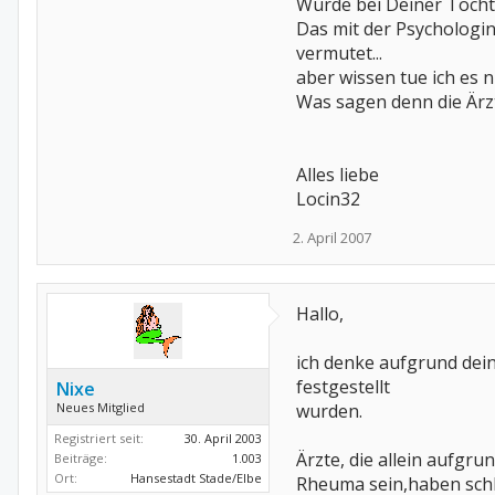
Wurde bei Deiner Tochte
Das mit der Psychologi
vermutet...
aber wissen tue ich es n
Was sagen denn die Är
Alles liebe
Locin32
2. April 2007
Hallo,
ich denke aufgrund dei
festgestellt
Nixe
Neues Mitglied
wurden.
Registriert seit:
30. April 2003
Ärzte, die allein aufgr
Beiträge:
1.003
Ort:
Hansestadt Stade/Elbe
Rheuma sein,haben schl