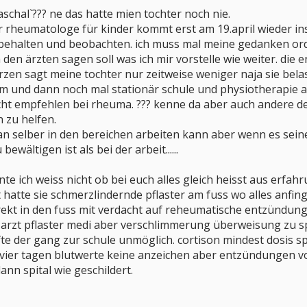
aschal`??? ne das hatte mien tochter noch nie.
 rheumatologe für kinder kommt erst am 19.april wieder ins 
h behalten und beobachten. ich muss mal meine gedanken ord
ch den ärzten sagen soll was ich mir vorstelle wie weiter. d
zen sagt meine tochter nur zeitweise weniger naja sie belas
m und dann noch mal stationär schule und physiotherapie a
icht empfehlen bei rheuma. ??? kenne da aber auch andere 
 zu helfen.
n selber in den bereichen arbeiten kann aber wenn es seine e
ewältigen ist als bei der arbeit......
e ich weiss nicht ob bei euch alles gleich heisst aus erfah
st hatte sie schmerzlindernde pflaster am fuss wo alles anf
direkt in den fuss mit verdacht auf reheumatische entzünd
arzt pflaster medi aber verschlimmerung überweisung zu spe
fte der gang zur schule unmöglich. cortison mindest dosis sp
 vier tagen blutwerte keine anzeichen aber entzündungen von
ann spital wie geschildert.