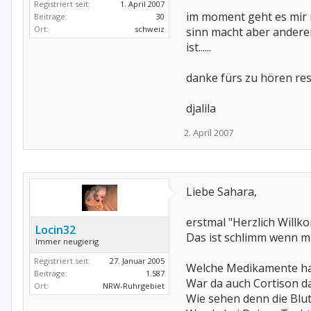
Registriert seit:
1. April 2007
im moment geht es mir n
Beiträge:
30
Ort:
schweiz
sinn macht aber anderer
ist......
danke fürs zu hören res
djalila
2. April 2007
Liebe Sahara,
erstmal "Herzlich Willk
Locin32
Das ist schlimm wenn ma
Immer neugierig
Registriert seit:
27. Januar 2005
Welche Medikamente ha
Beiträge:
1.587
War da auch Cortison d
Ort:
NRW-Ruhrgebiet
Wie sehen denn die Blu