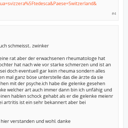
ingua=svizzera%5Ftedesca&Paese=Switzerland&
#4
uch schmeisst.. zwinker
r keine rat aber der erwachsenen rheumatologe hat
ochter hat nach wie vor starke schmerzen und ist an
 sei doch eventuell gar kein rheuma sondern alles
en mal ganz böse unterstelle das die ärzte da sie
ehen mit der psyche.ich habe die gelenke gesehen
ke welcher art auch immer dann bin ich unfähig und
einen hablen schock gehabt als er die gelenke meienr
 artritis ist ein sehr bekannert aber bei
h hier verstanden und wohl. danke