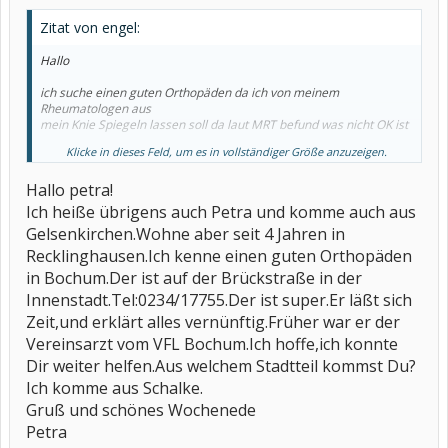
Zitat von engel:
Hallo
ich suche einen guten Orthopäden da ich von meinem
Rheumatologen aus
mein Knie Spiegeln lassen soll da laut MRT befund was nicht OK ist
Klicke in dieses Feld, um es in vollständiger Größe anzuzeigen.
Ich kenne aber keinen guten Orthopäden un die von ihm
empfholen wurden sind zuweit weg.
Hallo petra!
engel
Ich heiße übrigens auch Petra und komme auch aus
Gelsenkirchen.Wohne aber seit 4 Jahren in
Recklinghausen.Ich kenne einen guten Orthopäden
in Bochum.Der ist auf der Brückstraße in der
Innenstadt.Tel:0234/17755.Der ist super.Er läßt sich
Zeit,und erklärt alles vernünftig.Früher war er der
Vereinsarzt vom VFL Bochum.Ich hoffe,ich konnte
Dir weiter helfen.Aus welchem Stadtteil kommst Du?
Ich komme aus Schalke.
Gruß und schönes Wochenede
Petra