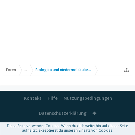
Foren
...
Biologika und niedermolekulare Wirkstoffe
Kontakt
Hilfe
Nutzungsbedingungen
Datenschutzerklärung
Diese Seite verwendet Cookies. Wenn du dich weiterhin auf dieser Seite
Forum software by XenForo™
aufhältst, akzeptierst du unseren Einsatz von Cookies.
-
Deutsch von xenDach