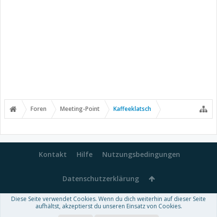
Foren
Meeting-Point
Kaffeeklatsch
Kontakt
Hilfe
Nutzungsbedingungen
Datenschutzerklärung
Diese Seite verwendet Cookies. Wenn du dich weiterhin auf dieser Seite
Forum software by XenForo™
aufhältst, akzeptierst du unseren Einsatz von Cookies.
-
Deutsch von xenDach
Some XenForo functionality crafted by
Audentio Design
.