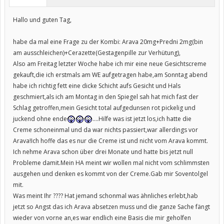
Hallo und guten Tag,
habe da mal eine Frage zu der Kombi: Arava 20mg+Predni 2mg(bin
am ausschleichen)+Cerazette(Gestagenpille zur Verhütung),
Also am Freitag letzter Woche habe ich mir eine neue Gesichtscreme
gekauft,die ich erstmals am WE aufgetragen habe,am Sonntag abend
habe ich richtig fett eine dicke Schicht aufs Gesicht und Hals
geschmiert,als ich am Montag in den Spiegel sah hat mich fast der
Schlag getroffen,mein Gesicht total aufgedunsen rot pickelig und
juckend ohne ende
....Hilfe was ist jetzt los,ich hatte die
Creme schoneinmal und da war nichts passiert,war allerdings vor
Arava!Ich hoffe das es nur die Creme ist und nicht vom Arava kommt.
Ich nehme Arava schon über drei Monate und hatte bis jetzt null
Probleme damit.Mein HA meint wir wollen mal nicht vom schlimmsten
ausgehen und denken es kommt von der Creme.Gab mir Soventolgel
mit.
Was meint Ihr ???? Hat jemand schonmal was ähnliches erlebt,hab
jetzt so Angst das ich Arava absetzen muss und die ganze Sache fängt
wieder von vorne an,es war endlich eine Basis die mir geholfen