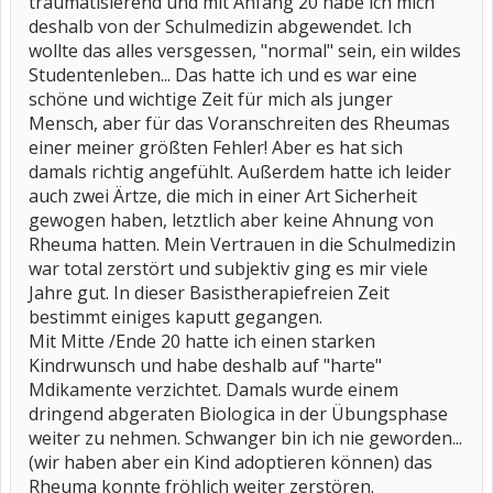
traumatisierend und mit Anfang 20 habe ich mich
deshalb von der Schulmedizin abgewendet. Ich
wollte das alles versgessen, "normal" sein, ein wildes
Studentenleben... Das hatte ich und es war eine
schöne und wichtige Zeit für mich als junger
Mensch, aber für das Voranschreiten des Rheumas
einer meiner größten Fehler! Aber es hat sich
damals richtig angefühlt. Außerdem hatte ich leider
auch zwei Ärtze, die mich in einer Art Sicherheit
gewogen haben, letztlich aber keine Ahnung von
Rheuma hatten. Mein Vertrauen in die Schulmedizin
war total zerstört und subjektiv ging es mir viele
Jahre gut. In dieser Basistherapiefreien Zeit
bestimmt einiges kaputt gegangen.
Mit Mitte /Ende 20 hatte ich einen starken
Kindrwunsch und habe deshalb auf "harte"
Mdikamente verzichtet. Damals wurde einem
dringend abgeraten Biologica in der Übungsphase
weiter zu nehmen. Schwanger bin ich nie geworden...
(wir haben aber ein Kind adoptieren können) das
Rheuma konnte fröhlich weiter zerstören.