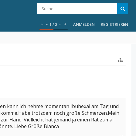
1
/
2
ANMELDEN
REGISTRIEREN
men kann.Ich nehme momentan Ibuhexal am Tag und
hlaf komme.Habe trotzdem noch große Schmerzen.Mein
ur Hand. Vielleicht hat jemand ja einen Rat zumal
önnte. Liebe Grüße Bianca