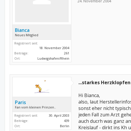
24. November 2004
Bianca
Neues Mitglied
Registriert seit:
18. November 2004
Beiträge:
261
Ort:
Ludwigshafen/Rhein
...starkes Herzklopfen
Hi Bianca,
also, laut Herstellerinf
Paris
Fan vom kleinen Prinzen..
sonst eher nicht typisch
jeden Fall zum Arzt geh
Registriert seit:
30. April 2003
auch ducrh was ganz ande
Beiträge:
439
Ort:
Berlin
Kreislauf - dirkt ins Kh