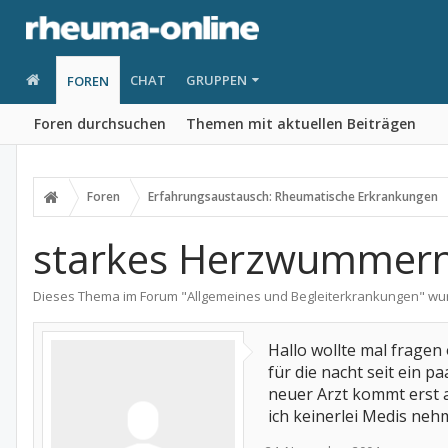
CHAT
GRUPPEN
FOREN
Foren durchsuchen
Themen mit aktuellen Beiträgen
Foren
Erfahrungsaustausch: Rheumatische Erkrankungen
starkes Herzwummern
Dieses Thema im Forum "
Allgemeines und Begleiterkrankungen
" wu
Hallo wollte mal frag
für die nacht seit ein
neuer Arzt kommt erst a
ich keinerlei Medis ne