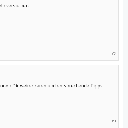
chen................
#2
önnen Dir weiter raten und entsprechende Tipps
#3