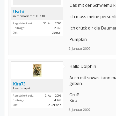
Das mit der Schwiemu kan
Uschi
ich muss meine persönl
in memoriam † 18.7.18
Registriert seit:
30. April 2003
Ich drück dir die Daume
Beiträge:
2.068
Ort:
überall
Pumpkin
5. Januar 2007
Hallo Dolphin
Auch mit sowas kann ma
geben.
Kira73
Uveitispapst
Gruß
Registriert seit:
17. April 2006
Kira
Beiträge:
4.468
Ort:
Sauerland
5. Januar 2007