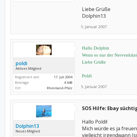
Liebe Grüße
Dolphin13
5. Januar 2007
Hallo Dolphin
Wenn es nur der Nervenkitzel
Liebe Grüße
poldi
Aktives Mitglied
Poldi
Registriert seit:
17. Juli 2004
Beiträge:
4.648
5. Januar 2007
Ort:
Rheinland-Pfalz
SOS Hilfe: Ebay süchti
Hallo Poldi!
Dolphin13
Mich würde es ja freuen
Neues Mitglied
vielleicht irgendwann (