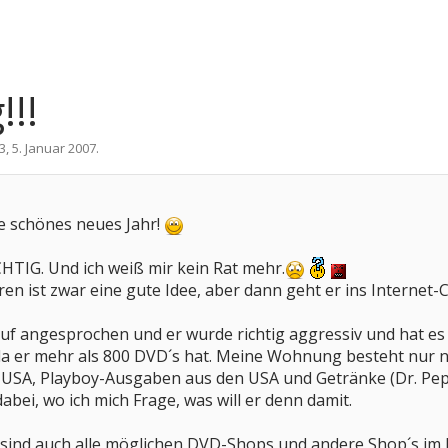
!!!
3
,
5. Januar 2007
.
e schönes neues Jahr!
TIG. Und ich weiß mir kein Rat mehr.
ren ist zwar eine gute Idee, aber dann geht er ins Internet-
uf angesprochen und er wurde richtig aggressiv und hat es n
 er mehr als 800 DVD´s hat. Meine Wohnung besteht nur noc
en USA, Playboy-Ausgaben aus den USA und Getränke (Dr. Pep
abei, wo ich mich Frage, was will er denn damit.
s sind auch alle möglichen DVD-Shops und andere Shop´s im I