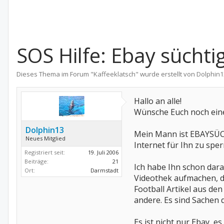
SOS Hilfe: Ebay süchtig
Dieses Thema im Forum "
Kaffeeklatsch
" wurde erstellt von
Dolphin1
Hallo an alle!
Wünsche Euch noch ein
Dolphin13
Mein Mann ist EBAYSÜCH
Neues Mitglied
Internet für Ihn zu sper
Registriert seit:
19. Juli 2006
Beiträge:
21
Ich habe Ihn schon dara
Ort:
Darmstadt
Videothek aufmachen, da
Football Artikel aus d
andere. Es sind Sachen d
Es ist nicht nur Ebay, e