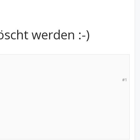
öscht werden :-)
#1