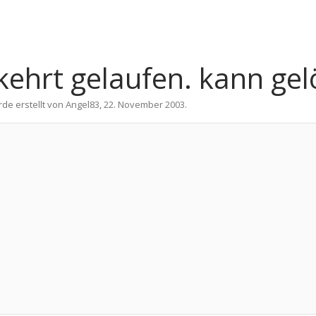
kehrt gelaufen. kann gel
rde erstellt von
Angel83
,
22. November 2003
.