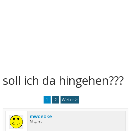
soll ich da hingehen???
1
2
Weiter >
mwoebke
Mitglied