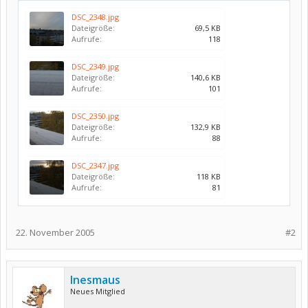
DSC_2348.jpg
Dateigröße:
69,5 KB
Aufrufe:
118
DSC_2349.jpg
Dateigröße:
140,6 KB
Aufrufe:
101
DSC_2350.jpg
Dateigröße:
132,9 KB
Aufrufe:
88
DSC_2347.jpg
Dateigröße:
118 KB
Aufrufe:
81
22. November 2005
#2
Inesmaus
Neues Mitglied