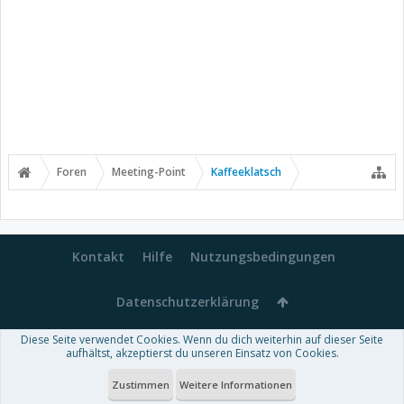
Foren
Meeting-Point
Kaffeeklatsch
Kontakt
Hilfe
Nutzungsbedingungen
Datenschutzerklärung
Diese Seite verwendet Cookies. Wenn du dich weiterhin auf dieser Seite
Forum software by XenForo™
aufhältst, akzeptierst du unseren Einsatz von Cookies.
-
Deutsch von xenDach
Some XenForo functionality crafted by
Audentio Design
.
Theme designed by
ThemeHouse
.
Zustimmen
Weitere Informationen