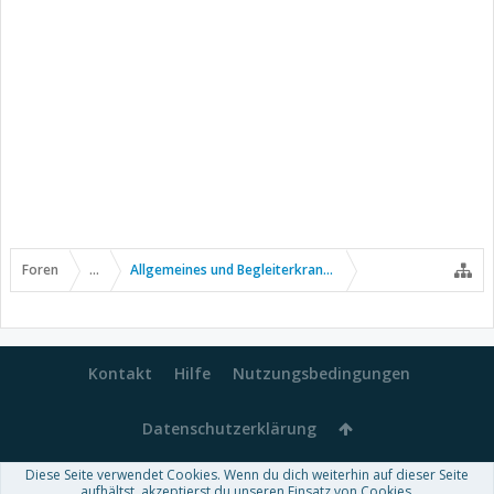
Foren
...
Allgemeines und Begleiterkrankungen
Kontakt
Hilfe
Nutzungsbedingungen
Datenschutzerklärung
Diese Seite verwendet Cookies. Wenn du dich weiterhin auf dieser Seite
Forum software by XenForo™
aufhältst, akzeptierst du unseren Einsatz von Cookies.
-
Deutsch von xenDach