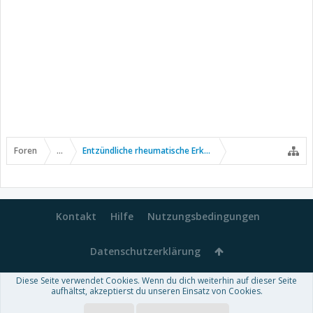
Foren
...
Entzündliche rheumatische Erkrankungen
Kontakt
Hilfe
Nutzungsbedingungen
Datenschutzerklärung
Diese Seite verwendet Cookies. Wenn du dich weiterhin auf dieser Seite
Forum software by XenForo™
aufhältst, akzeptierst du unseren Einsatz von Cookies.
-
Deutsch von xenDach
Some XenForo functionality crafted by
Audentio Design
.