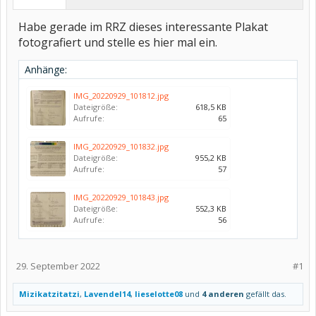
Habe gerade im RRZ dieses interessante Plakat
fotografiert und stelle es hier mal ein.
Anhänge:
IMG_20220929_101812.jpg
Dateigröße:
618,5 KB
Aufrufe:
65
IMG_20220929_101832.jpg
Dateigröße:
955,2 KB
Aufrufe:
57
IMG_20220929_101843.jpg
Dateigröße:
552,3 KB
Aufrufe:
56
29. September 2022
#1
Mizikatzitatzi
,
Lavendel14
,
lieselotte08
und
4 anderen
gefällt das.