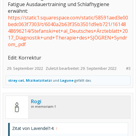
Fatigue Ausdauertraining und Schlafhygiene
erwähnt:
https://static1.squarespace.com/static/58591aed3e00
bedc063f7303/t/6040a2b63f35b3501d9eb721/16148
48696214/Stefanski+et+al_Deutsches+Ärzteblatt+20
17_Diagnostik+und+Therapie+des+SJÖGREN+Syndr
om_.pdf
Edit: Korrektur
29. September 2022
Zuletzt bearbeitet:
29. September 2022
#3
stray cat
,
Mizikatzitatzi
und
Lagune
gefällt das.
Rogi
in memoriam †
Zitat von Lavendel14:
↑