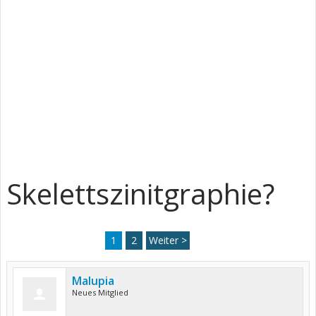
Skelettszinitgraphie?
1
2
Weiter >
Malupia
Neues Mitglied