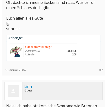
Oft dachte ich meine Socken sind nass. Was es für
einen Sch..... es doch gibt!
Euch allen alles Gute
lg.
sunrise
Anhänge:
diddel am winken.gif
Dateigröße:
23,5 KB
Aufrufe:
208
5. Januar 2004
#7
Linn
Guest
Naja, ich habe oft komische Symtome wie Brennen