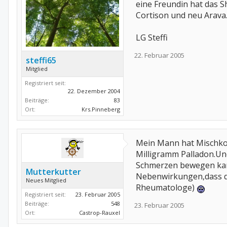
eine Freundin hat das
Cortison und neu Arava
LG Steffi
22. Februar 2005
steffi65
Mitglied
Registriert seit:
22. Dezember 2004
Beiträge:
83
Ort:
Krs.Pinneberg
Mein Mann hat Mischko
Milligramm Palladon.Und
Schmerzen bewegen kann
Mutterkutter
Nebenwirkungen,dass da
Neues Mitglied
Rheumatologe)
Registriert seit:
23. Februar 2005
Beiträge:
548
23. Februar 2005
Ort:
Castrop-Rauxel