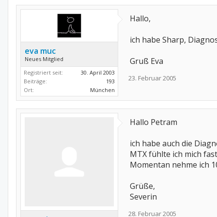
Hallo,
ich habe Sharp, Diagnos
eva muc
Neues Mitglied
Gruß Eva
Registriert seit:
30. April 2003
23. Februar 2005
Beiträge:
193
Ort:
München
Hallo Petram
ich habe auch die Diagn
MTX fühlte ich mich fas
Momentan nehme ich 10m
Grüße,
Severin
28. Februar 2005