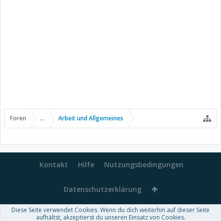
Foren
...
Arbeit und Allgemeines
Kontakt
Hilfe
Nutzungsbedingungen
Datenschutzerklärung
Diese Seite verwendet Cookies. Wenn du dich weiterhin auf dieser Seite
Forum software by XenForo™
aufhältst, akzeptierst du unseren Einsatz von Cookies.
-
Deutsch von xenDach