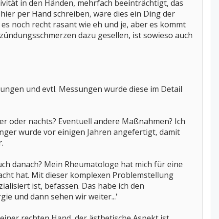
vität in den Händen, mehrfach beeinträchtigt, das
 hier per Hand schreiben, wäre dies ein Ding der
ht es noch recht rasant wie eh und je, aber es kommt
zündungsschmerzen dazu gesellen, ist sowieso auch
chungen und evtl. Messungen wurde diese im Detail
über oder nachts? Eventuell andere Maßnahmen? Ich
inger wurde vor einigen Jahren angefertigt, damit
.
uch danach? Mein Rheumatologe hat mich für eine
macht hat. Mit dieser komplexen Problemstellung
alisiert ist, befassen. Das habe ich den
gie und dann sehen wir weiter...'
iner rechten Hand, der ästhetische Aspekt ist