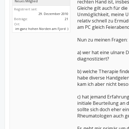
rechten Hand ist, insbe
Neues Mitglied
Gleiche gilt auch für di
Registriert seit:
Unmöglichkeit, meine Unt
29. Dezember 2010
Beiträge:
21
relativ schnell zu Erm
Ort:
am PC gleich Feierabend
im ganz hohen Norden am Fjord :)
Nun zu meinen Fragen:
a) wer hat eine ulnare 
diagnostiziert?
b) welche Therapie fin
habe diverse Handgelenk
kam ich aber nicht beso
c) hat jemand Erfahrun
initiale Beurteilung an
sollte sich doch eher e
Rheumatologen auch gefra
Es geht mir primär um d