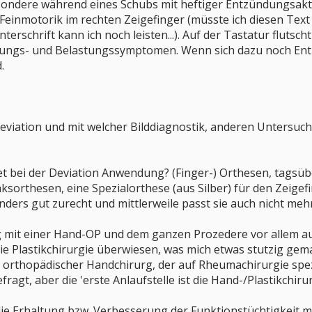
sondere während eines Schubs mit heftiger Entzündungsakti
e Feinmotorik im rechten Zeigefinger (müsste ich diesen Text
erschrift kann ich noch leisten...). Auf der Tastatur flutsc
üdungs- und Belastungssymptomen. Wenn sich dazu noch Ent
.
Deviation und mit welcher Bilddiagnostik, anderen Untersu
det bei der Deviation Anwendung? (Finger-) Orthesen, tags
sorthesen, eine Spezialorthese (aus Silber) für den Zeigef
nders gut zurecht und mittlerweile passt sie auch nicht mehr
g mit einer Hand-OP und dem ganzen Prozedere vor allem a
 die Plastikchirurgie überwiesen, was mich etwas stutzig ge
in orthopädischer Handchirurg, der auf Rheumachirurgie spezi
gt, aber die 'erste Anlaufstelle ist die Hand-/Plastikchirur
ie Erhaltung bzw. Verbesserung der Funktionstüchtigkeit me