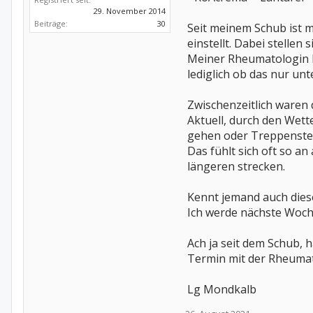
29. November 2014
Beiträge:
30
Seit meinem Schub ist m
einstellt. Dabei stelle
Meiner Rheumatologin hab
lediglich ob das nur unt
Zwischenzeitlich waren
Aktuell, durch den Wet
gehen oder Treppenstei
Das fühlt sich oft so a
längeren strecken.
Kennt jemand auch die
Ich werde nächste Woche
Ach ja seit dem Schub, 
Termin mit der Rheumato
Lg Mondkalb