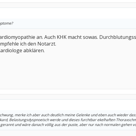
mptome?
 Kardiomyopathie an. Auch KHK macht sowas. Durchblutungs
pfehle ich den Notarzt.
Kardiologe abklären.
chwung, merke ich aber auch deutlich meine Gelenke und eben auch wieder dass
ard, Belastungsdyspnoeisch werde und dieses furchtbar ekelhaften Thoraxschmer
r gerannt und wäre danach völlig aus der puste, aber nur nach normalen gehen v