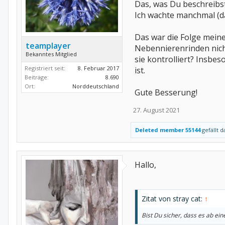
Das, was Du beschreibst
Ich wachte manchmal (d
Das war die Folge meine
teamplayer
Nebennierenrinden nich
Bekanntes Mitglied
sie kontrolliert? Insb
Registriert seit:
8. Februar 2017
ist.
Beiträge:
8.690
Ort:
Norddeutschland
Gute Besserung!
27. August 2021
Deleted member 55144
gefällt d
Hallo,
Zitat von stray cat:
↑
Bist Du sicher, dass es ab 