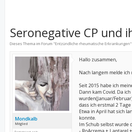
Seronegative CP und 
Dieses Thema im Forum "
Entzündliche rheumatische Erkrankungen
"
Hallo zusammen,
Nach langem melde ich 
Seit 2015 habe ich mei
Dann kam Covid. Da ich 
wurden(Januar/Februar)
dass ich erstmal 2 Tage
Etwa in April hat sich 
konnte.
Mondkalb
Im Schub selbst wurde d
Mitglied
- RoAcrema + Lantarel +
Registriert seit: