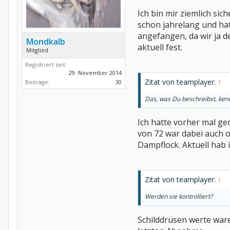
Ich bin mir ziemlich s
schon jahrelang und hat
angefangen, da wir ja 
Mondkalb
aktuell fest.
Mitglied
Registriert seit:
29. November 2014
Zitat von teamplayer:
↑
Beiträge:
30
Das, was Du beschreibst, ken
Ich hatte vorher mal g
von 72 war dabei auch ok
Dampflock. Aktuell hab i
Zitat von teamplayer:
↑
Werden sie kontrolliert?
Schilddrüsen werte ware