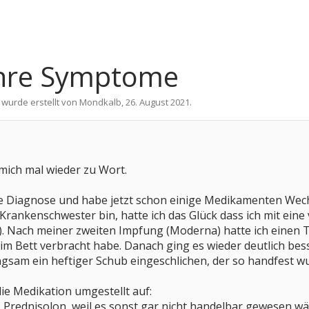
ihre Symptome
 wurde erstellt von
Mondkalb
,
26. August 2021
.
mich mal wieder zu Wort.
ne Diagnose und habe jetzt schon einige Medikamenten Wechs
Krankenschwester bin, hatte ich das Glück dass ich mit eine
. Nach meiner zweiten Impfung (Moderna) hatte ich einen T
 im Bett verbracht habe. Danach ging es wieder deutlich bes
langsam ein heftiger Schub eingeschlichen, der so handfest w
ie Medikation umgestellt auf:
 Prednisolon, weil es sonst gar nicht handelbar gewesen wä