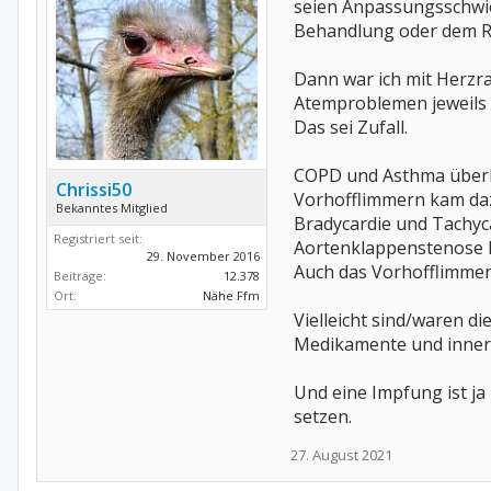
seien Anpassungsschwieri
Behandlung oder dem 
Dann war ich mit Herzra
Atemproblemen jeweils a
Das sei Zufall.
COPD und Asthma überl
Chrissi50
Vorhofflimmern kam da
Bekanntes Mitglied
Bradycardie und Tachyc
Registriert seit:
Aortenklappenstenose h
29. November 2016
Auch das Vorhofflimmern
Beiträge:
12.378
Ort:
Nähe Ffm
Vielleicht sind/waren 
Medikamente und innere 
Und eine Impfung ist ja
setzen.
27. August 2021