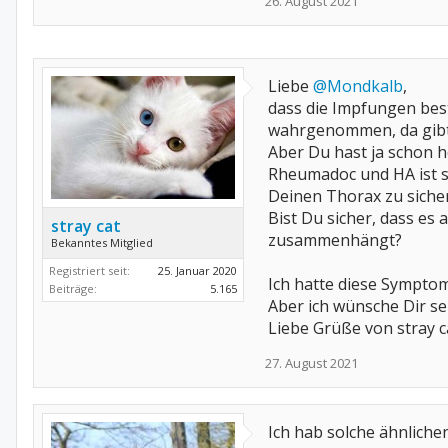
26. August 2021
Liebe
@Mondkalb
,
dass die Impfungen bes
wahrgenommen, da gibt e
Aber Du hast ja schon hef
Rheumadoc und HA ist si
Deinen Thorax zu siche
Bist Du sicher, dass e
stray cat
zusammenhängt?
Bekanntes Mitglied
Registriert seit:
25. Januar 2020
Ich hatte diese Symptom
Beiträge:
5.165
Aber ich wünsche Dir se
Liebe Grüße von stray c
27. August 2021
Ich hab solche ähnlich