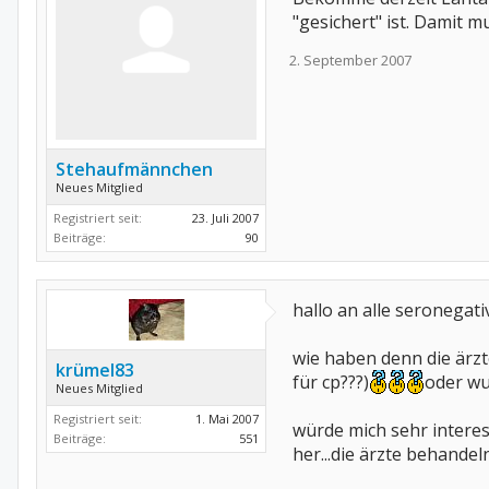
"gesichert" ist. Damit 
2. September 2007
Stehaufmännchen
Neues Mitglied
Registriert seit:
23. Juli 2007
Beiträge:
90
hallo an alle seronegat
wie haben denn die ärzt
krümel83
für cp???)
oder wu
Neues Mitglied
Registriert seit:
1. Mai 2007
würde mich sehr interes
Beiträge:
551
her...die ärzte behandel