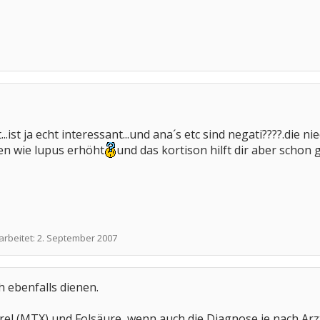
..ist ja echt interessant...und ana´s etc sind negati????.die
en wie lupus erhöht
und das kortison hilft dir aber schon 
arbeitet:
2. September 2007
h ebenfalls dienen.
el (MTX) und Folsäure, wenn auch die Diagnose je nach Arz