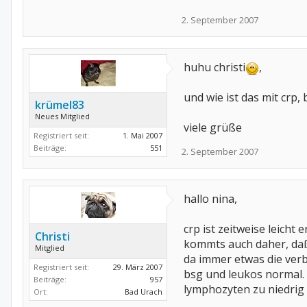
2. September 2007
huhu christi
,
und wie ist das mit crp,
krümel83
Neues Mitglied
viele grüße
Registriert seit:
1. Mai 2007
Beiträge:
551
2. September 2007
hallo nina,
crp ist zeitweise leicht
Christi
kommts auch daher, daß
Mitglied
da immer etwas die ver
Registriert seit:
29. März 2007
bsg und leukos normal.
Beiträge:
957
lymphozyten zu niedrig
Ort:
Bad Urach