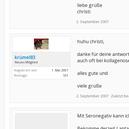
liebe grüße
christi
2. September 2007
huhu christi,
danke für deine antwort.
krümel83
auch oft bei kollagenos
Neues Mitglied
Registriert seit:
1. Mai 2007
alles gute und
Beiträge:
551
viele grüße
2. September 2007
Zuletzt be
Mit Seronegativ kann ic
Bekomme derzeit Lantar