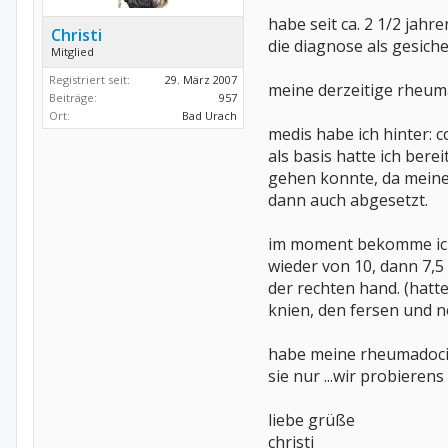
habe seit ca. 2 1/2 jahr
Christi
die diagnose als gesicher
Mitglied
Registriert seit:
29. März 2007
meine derzeitige rheuma
Beiträge:
957
Ort:
Bad Urach
medis habe ich hinter: 
als basis hatte ich bere
gehen konnte, da meine
dann auch abgesetzt.
im moment bekomme ich h
wieder von 10, dann 7,5
der rechten hand. (hatt
knien, den fersen und n
habe meine rheumadocin 
sie nur ...wir probierens
liebe grüße
christi