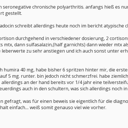
en seronegative chronische polyarthritis. anfangs hieß es nur
t gestellt.
docin schreibt allerdings heute noch im bericht atypische ch
cortison durchgehend in verschiedener dosierung, 2 cortison
its mtx, dann sulfasalazin,(half garnichts) dann wieder mtx al
 leberwerte zu sehr anstiegen und ich auch sonst unter er
umira 40 mg, habe bisher 6 spritzen hinter mir, die ersten 
 auf 5 mg. runter. bin jedoch nicht schmerzfrei. habe zie
e allerdings an der hand bereits vor 1/4 jahr eine teilverst
euerdings auch in den schultern, was sich allerdings noch in
gefragt, was für einen beweis sie eigentlich für die diagn
 halt einfach.... weiß somit genauso viel wie vorher.