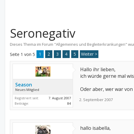
Seronegativ
Dieses Thema im Forum "
Allgemeines und Begleiterkrankungen
" wu
1
2
3
4
5
Weiter >
Seite 1 von 5
Hallo ihr lieben,
ich würde gerne mal wis
Season
Oder aber, wer war von 
Neues Mitglied
Registriert seit:
7. August 2007
2. September 2007
Beiträge:
84
hallo isabella,