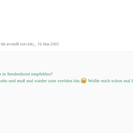
rde erstellt von
kiki_
,
19. Mai 2007
.
r in Sendenhorst empfehlen?
hritis und muß mal wieder zum veröden hin.
Wollte mich schon mal f