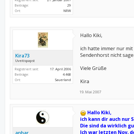
Beiträge:
29
Ort:
NRW
Hallo Kiki,
ich hatte immer nur mit
Sendenhorst nicht sage
Kira73
Uveitispapst
Viele Grüße
Registriert seit:
17. April 2006
Beiträge:
4.468
Ort:
Sauerland
Kira
19. Mai 2007
Hallo Kiki,
ich kann dir auch nu
Die sind da wirklich gu
Ich war letzten Nov. 
anbar