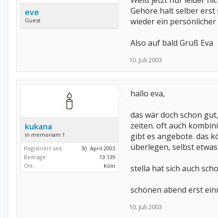
Weiß jetzt nur leider n
Gehöre halt selber erst 
eve
wieder ein persönlicher
Guest
Also auf bald Gruß Eva
10. Juli 2003
hallo eva,
das wär doch schon gut,
zeiten. oft auch kombin
kukana
in memoriam †
gibt es angebote. das k
überlegen, selbst etwas 
Registriert seit:
30. April 2003
Beiträge:
13.139
Ort:
Köln
stella hat sich auch sc
schönen abend erst einma
10. Juli 2003