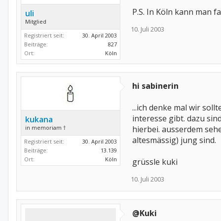
P.S. In Köln kann man fa
uli
Mitglied
10. Juli 2003
Registriert seit:
30. April 2003
Beiträge:
827
Ort:
Köln
hi sabinerin
...ich denke mal wir so
interesse gibt. dazu sin
kukana
in memoriam †
hierbei. ausserdem sehe
altesmässig) jung sind.
Registriert seit:
30. April 2003
Beiträge:
13.139
Ort:
Köln
grüssle kuki
10. Juli 2003
@Kuki