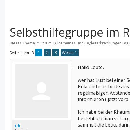
Selbsthilfegruppe im 
Dieses Thema im Forum "
Allgemeines und Begleiterkrankungen
" wu
1
2
3
Weiter >
Seite 1 von 3
Hallo Leute,
wer hat Lust bei einer
Kuki und ich ( beide au
regelmäßigen Abständen 
informieren ( jetzt vora
Ich habe bei der Rheum
besteht, da man sich ir
sammelt die Leute dann
uli