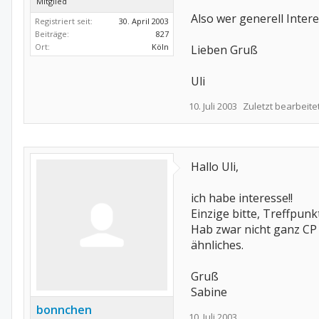
Mitglied
Also wer generell Inter
Registriert seit:
30. April 2003
Beiträge:
827
Ort:
Köln
Lieben Gruß
Uli
10. Juli 2003
Zuletzt bearbeite
Hallo Uli,
ich habe interesse!!
Einzige bitte, Treffpun
Hab zwar nicht ganz CP
ähnliches.
Gruß
Sabine
bonnchen
10. Juli 2003