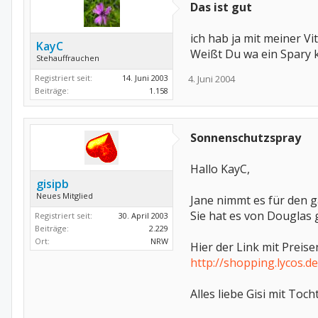
Das ist gut
ich hab ja mit meiner V
KayC
Weißt Du wa ein Spary 
Stehauffrauchen
Registriert seit:
14. Juni 2003
4. Juni 2004
Beiträge:
1.158
Sonnenschutzspray
Hallo KayC,
gisipb
Neues Mitglied
Jane nimmt es für den 
Sie hat es von Douglas 
Registriert seit:
30. April 2003
Beiträge:
2.229
Ort:
NRW
Hier der Link mit Preise
http://shopping.lycos.d
Alles liebe Gisi mit Toch