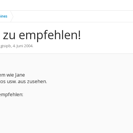
eines
 zu empfehlen!
n
gisipb
,
4. Juni 2004
.
em wie Jane
tos usw. aus zusehen.
 empfehlen: