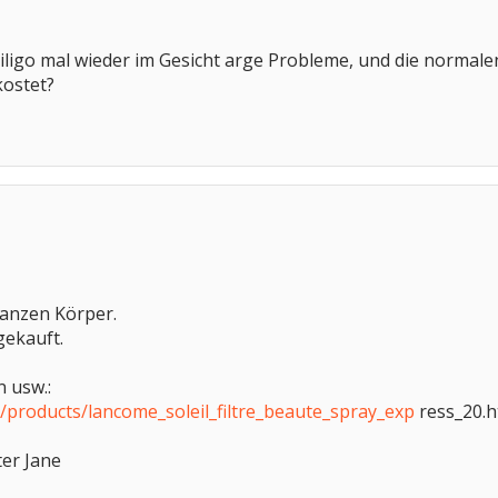
itiligo mal wieder im Gesicht arge Probleme, und die normal
kostet?
ganzen Körper.
gekauft.
n usw.:
e/products/lancome_soleil_filtre_beaute_spray_exp
ress_20.h
ter Jane