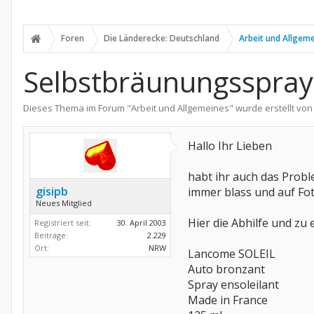
Foren
Die Länderecke: Deutschland
Arbeit und Allgem
Selbstbräunungsspray
Dieses Thema im Forum "
Arbeit und Allgemeines
" wurde erstellt vo
Hallo Ihr Lieben
habt ihr auch das Probl
gisipb
immer blass und auf Fo
Neues Mitglied
Hier die Abhilfe und zu
Registriert seit:
30. April 2003
Beiträge:
2.229
Ort:
NRW
Lancome SOLEIL
Auto bronzant
Spray ensoleilant
Made in France