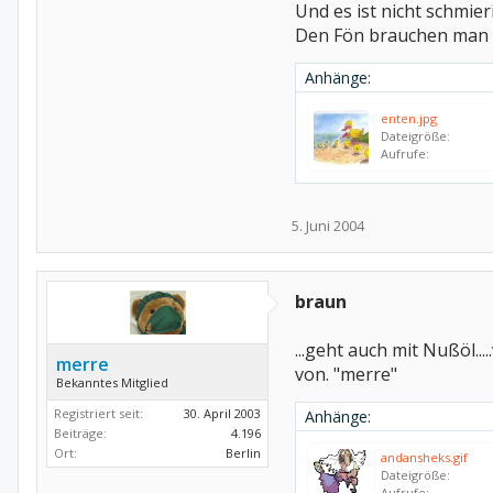
Und es ist nicht schmier
Den Fön brauchen man n
Anhänge:
enten.jpg
Dateigröße:
Aufrufe:
5. Juni 2004
braun
...geht auch mit Nußöl.
merre
von. "merre"
Bekanntes Mitglied
Registriert seit:
30. April 2003
Anhänge:
Beiträge:
4.196
Ort:
Berlin
andansheks.gif
Dateigröße:
Aufrufe: