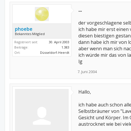
...
der vorgeschlagene selb
phoebe
ich habe mir erst einen 
Bekanntes Mitglied
diesen biestigen gestank 
dann habe ich mir von l
Registriert seit:
30. April 2003
Beiträge:
1.383
aber wenn man sich nach
Ort:
Düsseldorf-Heerdt
ich würde mir das von l
lg
7. Juni 2004
Hallo,
ich habe auch schon all
Selbstbräuner von "Lave
Gesicht und Körper. Im 
austrocknet wie bei vie