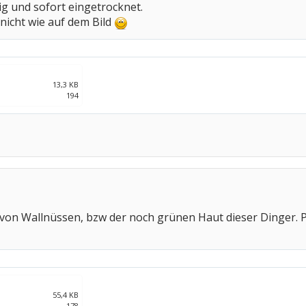
ig und sofort eingetrocknet.
icht wie auf dem Bild
13,3 KB
194
....von Wallnüssen, bzw der noch grünen Haut dieser Dinger. 
55,4 KB
178