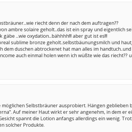
stbräuner...wie riecht denn der nach dem auftragen??
von ambre solaire geholt...das ist ein spray und eigentlich s
gäbe ...wie oxydation...bähhhh!!! aber gut ist es!!!
oreal sublime bronze geholt..selbstbäunungsmilch und haut
 dem duschen abtrockenet hat man alles im handtuch..und d
ancome auch einmal holen wenn ich wüßte wie das riecht?? 
e möglichen Selbstbräuner ausprobiert. Hängen geblieben b
rna". Auf meiner Haut wirkt er sehr angenehm, in dem er ei
Gesicht spannt die Lotion anfangs allerdings ein wenig. Trot
len solcher Produkte.