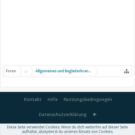
Foren
...
Allgemeines und Begleiterkrankungen
Kontakt
Hilfe
Nutzungsbedingungen
Datenschutzerklärung
Diese Seite verwendet Cookies. Wenn du dich weiterhin auf dieser Seite
Forum software by XenForo™
aufhältst, akzeptierst du unseren Einsatz von Cookies.
-
Deutsch von xenDach