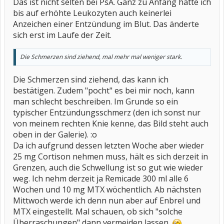
Das ist nicht selten bei PsA. Ganz zu Anfang hatte ich
bis auf erhöhte Leukozyten auch keinerlei
Anzeichen einer Entzündung im Blut. Das änderte
sich erst im Laufe der Zeit.
Die Schmerzen sind ziehend, mal mehr mal weniger stark.
Die Schmerzen sind ziehend, das kann ich
bestätigen. Zudem "pocht" es bei mir noch, kann
man schlecht beschreiben. Im Grunde so ein
typischer Entzündungsschmerz (den ich sonst nur
von meinem rechten Knie kenne, das Bild steht auch
oben in der Galerie). :o
Da ich aufgrund dessen letzten Woche aber wieder
25 mg Cortison nehmen muss, hält es sich derzeit in
Grenzen, auch die Schwellung ist so gut wie wieder
weg. Ich nehm derzeit ja Remicade 300 ml alle 6
Wochen und 10 mg MTX wöchentlich. Ab nächsten
Mittwoch werde ich denn nun aber auf Enbrel und
MTX eingestellt. Mal schauen, ob sich "solche
Überraschungen" dann vermeiden lassen.