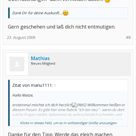
Dank Dir für deine Auskunft....
.
Gern geschehen und laß dich nicht entmutigen.
23. August 2009
#8
Mathias
Neues Mitglied
Zitat von manu1111:
↑
Hallo Matze,
ersteinmal möchte ich dich herzlich
Willkommen heißen in
diesem Forum. Es gibt hier eine Rubrik "Ich bin neu" - wenn du dort
solche Fragen stellst, bekommst du wahrscheinlich schneller und
mehr Antworten - da man dich leichter findet. Dort kannst du dich
Klicke in dieses Feld, um es in vollständiger Größe anzuzeigen.
auch mit deinen Vorerkrankungen vorstellen
.
Wenn ich richtig verstanden habe, hast du noch keine Diagnose.
Danke für den Tipp. Werde das gleich machen.
Was sagen denn die Ärztre zu deinem Problem? Warst du mal bei