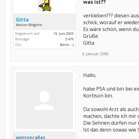
was ist??
verkleben??? diesen aus
Gitta
schick, worauf er wiede
Aktives Mitglied
Es wäre schön, wenn du
Registriert seit:
16. Juni 2003
Grüße
Beiträge:
3.476
Gitta
Ort:
Bärlin :-)
6. Januar 2006
Hallo,
habe PSA und bin bei ei
Kortison bin.
Da sowohl Arzt als auc
machen, dachte ich mir 
Die Sehnen dürfen nur 
Ist das denn sowas wie
weissecallas