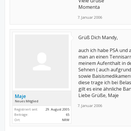
Viele Grüße
Momenta
7. Januar 2006
Grüß Dich Mandy,
auch ich habe PSA und a
man an einen Tennisarm
meinem Aufenthalt in de
Sehnen ( auch aufgrun
sowie Baisismedikamente
diese trage ich bei Belas
gilt es eine ähnliche B
Liebe Grüße, Maje
Maje
Neues Mitglied
7. Januar 2006
Registriert seit:
29. August 2005
Beiträge:
65
Ort:
NRW