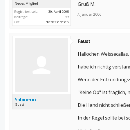
Gruß M.
Neues Mitglied
Registriert seit:
30. April 2005
7. Januar 2006
Beiträge:
59
Ort:
Niedersachsen
Faust
Hallöchen Weissecallas,
habe ich richtig versta
Wenn der Entzündungsst
"Keine Op" ist fraglich
Sabinerin
Die Hand nicht schließe
Guest
In der Regel sollte be