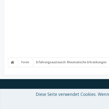
Foren
Erfahrungsaustausch: Rheumatische Erkrankungen
Diese Seite verwendet Cookies. Wenn 
Forum software by XenForo™
© 2010-2018 XenForo Ltd.
-
Deutsch von
Some XenForo functionality crafted by
Audentio Design
.
Theme designed by
ThemeHouse
.