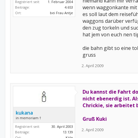
niemand kann mir verra
Registriert seit:
1. Februar 2004
wenn waggonkante mit 
Beiträge:
4.653
Ort:
bei Frau Antje
es soll laut dem reisef
waggons darüber verfüge
den zug torkeln und su
hat jem von euch nen t
die bahn gibt so eine t
gruss
2. April 2009
Du kannst die Fahrt 
nicht ebenerdig ist. A
Chrickie, sie arbeitet 
kukana
in memoriam †
Gruß Kuki
Registriert seit:
30. April 2003
2. April 2009
Beiträge:
13.139
Ort:
Köln