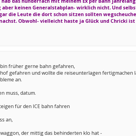
h hab das hunderfach mit meinem Ex per Bahn jahrelang 
 aber keinen Generalstabplan- wirklich nicht. Und selbs
ar die Leute die dort schon sitzen sollten wegscheuchen
machst. Obwohl- vielleicht haste ja Glück und Chricki ist
ich bin früher gerne bahn gefahren,
hof gefahren und wollte die reiseunterlagen fertigmachen l
obleme an.
ren muss, datum.
steigen für den ICE bahn fahren
ss an,
 waggon, der mittig das behinderten klo hat -