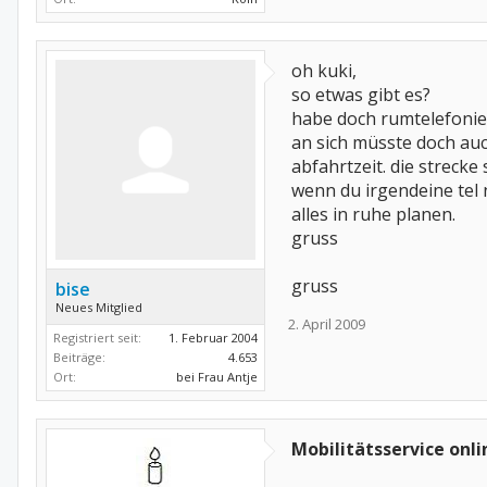
oh kuki,
so etwas gibt es?
habe doch rumtelefonier
an sich müsste doch auc
abfahrtzeit. die streck
wenn du irgendeine tel n
alles in ruhe planen.
gruss
gruss
bise
Neues Mitglied
2. April 2009
Registriert seit:
1. Februar 2004
Beiträge:
4.653
Ort:
bei Frau Antje
Mobilitätsservice onl