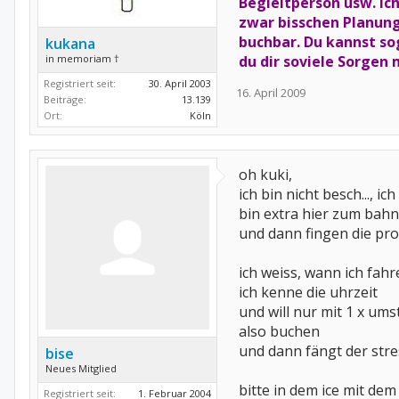
Begleitperson usw. Ic
zwar bisschen Planung
buchbar. Du kannst sog
kukana
in memoriam †
du dir soviele Sorgen 
Registriert seit:
30. April 2003
16. April 2009
Beiträge:
13.139
Ort:
Köln
oh kuki,
ich bin nicht besch..., 
bin extra hier zum bahn
und dann fingen die pr
ich weiss, wann ich fah
ich kenne die uhrzeit
und will nur mit 1 x um
also buchen
und dann fängt der stre
bise
Neues Mitglied
bitte in dem ice mit dem
Registriert seit:
1. Februar 2004