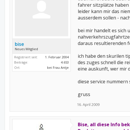
fahrer sitzplätze haben
leider kann mir das nie
ausserdem sollen - nach 
bei mir handelt es sich 
nahverkehrszugfahrtzeit
daraus resultierenden f
bise
Neues Mitglied
ich habe den skurilen 
Registriert seit:
1. Februar 2004
des zuges schnell die r
Beiträge:
4.653
Ort:
bei Frau Antje
eine auskunft, wer mir
diese service nummern s
gruss
16. April 2009
Bise, all diese Info 