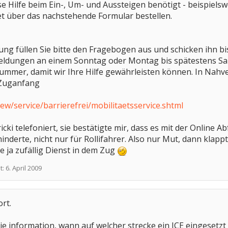
 Hilfe beim Ein-, Um- und Aussteigen benötigt - beispielswe
t über das nachstehende Formular bestellen.
ung füllen Sie bitte den Fragebogen aus und schicken ihn bi
eldungen an einem Sonntag oder Montag bis spätestens Sa
ummer, damit wir Ihre Hilfe gewährleisten können. In Nah
/Zuganfang
ew/service/barrierefrei/mobilitaetsservice.shtml
icki telefoniert, sie bestätigte mir, dass es mit der Online
hinderte, nicht nur für Rollifahrer. Also nur Mut, dann kla
ie ja zufällig Dienst in dem Zug
t:
6. April 2009
rt.
e information, wann auf welcher strecke ein ICE eingesetzt w