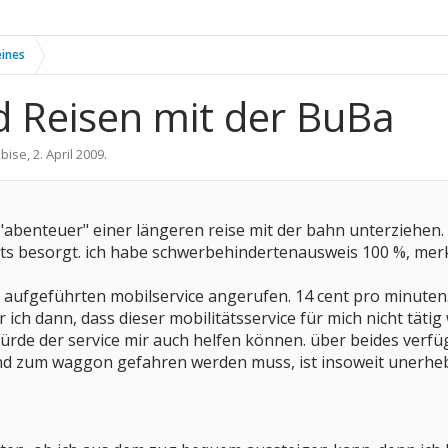
eines
 Reisen mit der BuBa
n
bise
,
2. April 2009
.
 "abenteuer" einer längeren reise mit der bahn unterziehen.
s besorgt. ich habe schwerbehindertenausweis 100 %, merk
 aufgeführten mobilservice angerufen. 14 cent pro minuten.
r ich dann, dass dieser mobilitätsservice für mich nicht tätig
würde der service mir auch helfen können. über beides verfüg
nd zum waggon gefahren werden muss, ist insoweit unerheb