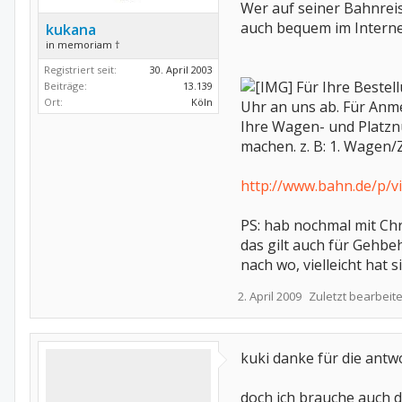
Wer auf seiner Bahnreise
auch bequem im Interne
kukana
in memoriam †
Registriert seit:
30. April 2003
Für Ihre Bestell
Beiträge:
13.139
Ort:
Köln
Uhr an uns ab. Für Anm
Ihre Wagen- und Platzn
machen. z. B: 1. Wagen
http://www.bahn.de/p/vi
PS: hab nochmal mit Chr
das gilt auch für Gehbe
nach wo, vielleicht hat s
2. April 2009
Zuletzt bearbeite
kuki danke für die antwo
doch ich brauche auch di