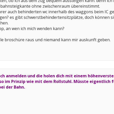
ten, ob ich aus dem zug bequem aussteigen kann. denn ich
bahnsteigkante ohne zwischenraum übereinstimmt.
ührer auch behinderten wc innerhalb des waggons beim IC geb
n? es gibt schwerstbehindertensitzplätze, doch können sie
chen.
ipp, an wen ich mich wenden kann?
olle broschüre raus und niemand kann mir auskunft geben.
doch anmelden und die holen dich mit einem höhenver
lso im Prinzip wie mit dem Rollstuhl. Müsste eigentlich f
bei der Bahn.