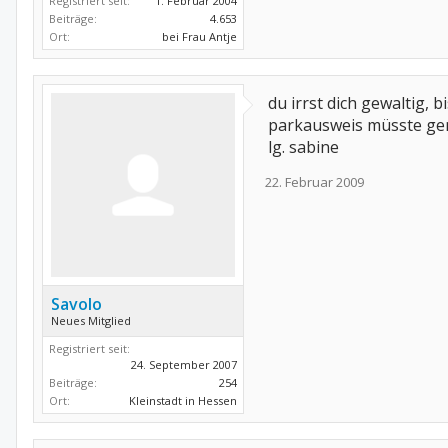
Registriert seit:
1. Februar 2004
Beiträge:
4.653
Ort:
bei Frau Antje
du irrst dich gewaltig, 
parkausweis müsste ge
lg. sabine
22. Februar 2009
Savolo
Neues Mitglied
Registriert seit:
24. September 2007
Beiträge:
254
Ort:
Kleinstadt in Hessen