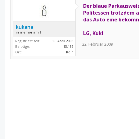
Der blaue Parkausweis 
Politessen trotzdem au
das Auto eine bekom
kukana
in memoriam †
LG, Kuki
Registriert seit:
30. April 2003
22. Februar 2009
Beiträge:
13.139
Ort:
Köln