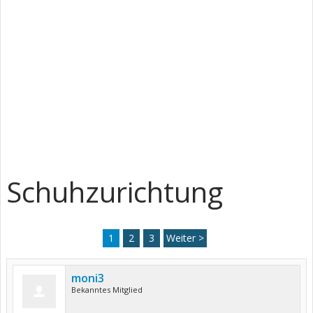
Schuhzurichtung
1
2
3
Weiter >
moni3
Bekanntes Mitglied