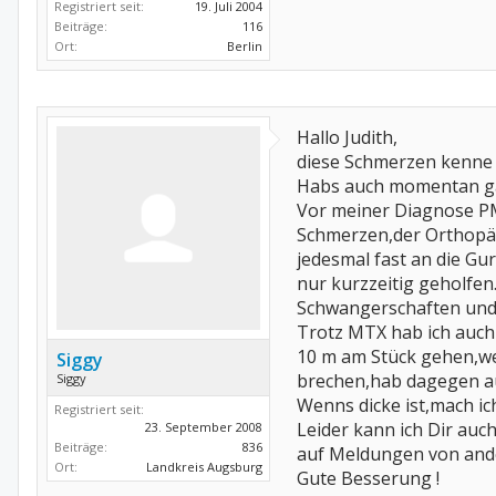
Registriert seit:
19. Juli 2004
Beiträge:
116
Ort:
Berlin
Hallo Judith,
diese Schmerzen kenne 
Habs auch momentan ga
Vor meiner Diagnose PM
Schmerzen,der Orthopäd
jedesmal fast an die Gu
nur kurzzeitig geholfen
Schwangerschaften und
Trotz MTX hab ich auch
10 m am Stück gehen,wei
Siggy
brechen,hab dagegen au
Siggy
Wenns dicke ist,mach ic
Registriert seit:
Leider kann ich Dir auc
23. September 2008
Beiträge:
836
auf Meldungen von and
Ort:
Landkreis Augsburg
Gute Besserung !