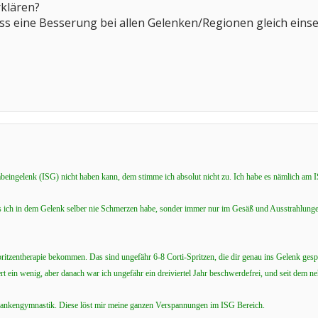
rklären?
dass eine Besserung bei allen Gelenken/Regionen gleich eins
ngelenk (ISG) nicht haben kann, dem stimme ich absolut nicht zu. Ich habe es nämlich am IS
s ich in dem Gelenk selber nie Schmerzen habe, sonder immer nur im Gesäß und Ausstrahlunge
pritzentherapie bekommen. Das sind ungefähr 6-8 Corti-Spritzen, die dir genau ins Gelenk gesp
uert ein wenig, aber danach war ich ungefähr ein dreiviertel Jahr beschwerdefrei, und seit dem 
 Krankengymnastik. Diese löst mir meine ganzen Verspannungen im ISG Bereich.