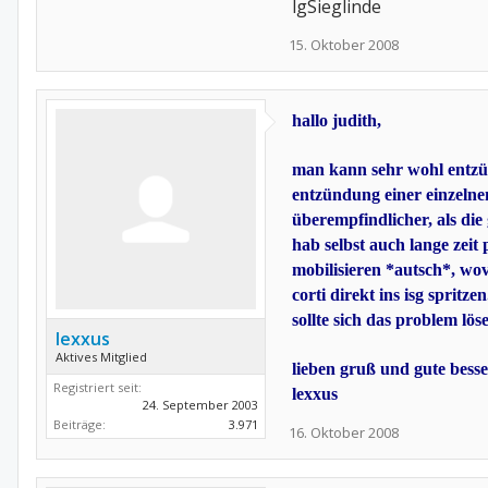
lgSieglinde
15. Oktober 2008
hallo judith,
man kann sehr wohl entzün
entzündung einer einzelnen 
überempfindlicher, als di
hab selbst auch lange zeit
mobilisieren *autsch*, wo
corti direkt ins isg spritz
sollte sich das problem lö
lexxus
Aktives Mitglied
lieben gruß und gute bess
Registriert seit:
lexxus
24. September 2003
Beiträge:
3.971
16. Oktober 2008