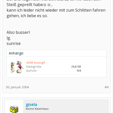
Steiß geprellt habe:o :o ,
kann ich leider nicht wieder mit zum Schlitten fahren
gehen, ich liebe es so.
Also busserl
lg.
sunrise
Anhänge:
diddl-bussi.gif
Dateigröße:
26,8 KB
Aufrufe:
104
30. Januar 2004
#4
gisela
kleine Käsemaus