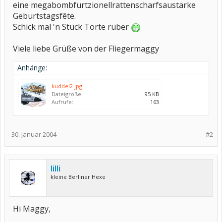
eine megabombfurtzionellrattenscharfsaustarke
Geburtstagsfête.
Schick mal 'n Stück Torte rüber
Viele liebe Grüße von der Fliegermaggy
Anhänge:
kuddel2.jpg
Dateigröße:
95 KB
Aufrufe:
163
30. Januar 2004
#2
lilli
kleine Berliner Hexe
Hi Maggy,