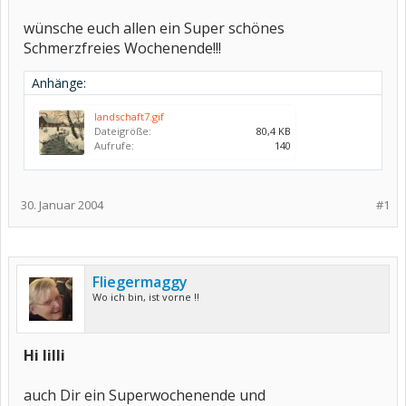
wünsche euch allen ein Super schönes
Schmerzfreies Wochenende!!!
Anhänge:
landschaft7.gif
Dateigröße:
80,4 KB
Aufrufe:
140
30. Januar 2004
#1
Fliegermaggy
Wo ich bin, ist vorne !!
Hi lilli
auch Dir ein Superwochenende und