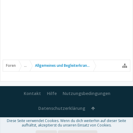
Foren
...
Allgemeines und Begleiterkrankungen
Kontakt
Hilfe
Nutzungsbedingungen
Datenschutzerklärung
Diese Seite verwendet Cookies. Wenn du dich weiterhin auf dieser Seite
Forum software by XenForo™
aufhältst, akzeptierst du unseren Einsatz von Cookies.
-
Deutsch von xenDach
Some XenForo functionality crafted by
Audentio Design
.