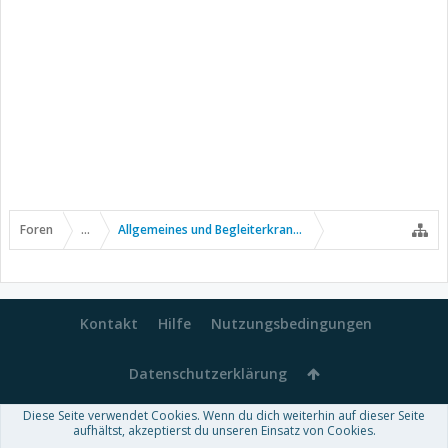
Foren
...
Allgemeines und Begleiterkrankungen
Kontakt
Hilfe
Nutzungsbedingungen
Datenschutzerklärung
Diese Seite verwendet Cookies. Wenn du dich weiterhin auf dieser Seite
Forum software by XenForo™
aufhältst, akzeptierst du unseren Einsatz von Cookies.
-
Deutsch von xenDach
Some XenForo functionality crafted by
Audentio Design
.