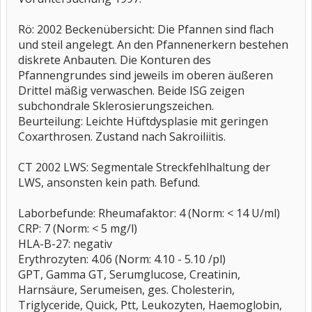
Rö: 2002 Beckenübersicht: Die Pfannen sind flach
und steil angelegt. An den Pfannenerkern bestehen
diskrete Anbauten. Die Konturen des
Pfannengrundes sind jeweils im oberen äußeren
Drittel mäßig verwaschen. Beide ISG zeigen
subchondrale Sklerosierungszeichen.
Beurteilung: Leichte Hüftdysplasie mit geringen
Coxarthrosen. Zustand nach Sakroiliitis.
CT 2002 LWS: Segmentale Streckfehlhaltung der
LWS, ansonsten kein path. Befund.
Laborbefunde: Rheumafaktor: 4 (Norm: < 14 U/ml)
CRP: 7 (Norm: < 5 mg/l)
HLA-B-27: negativ
Erythrozyten: 4.06 (Norm: 4.10 - 5.10 /pl)
GPT, Gamma GT, Serumglucose, Creatinin,
Harnsäure, Serumeisen, ges. Cholesterin,
Triglyceride, Quick, Ptt, Leukozyten, Haemoglobin,