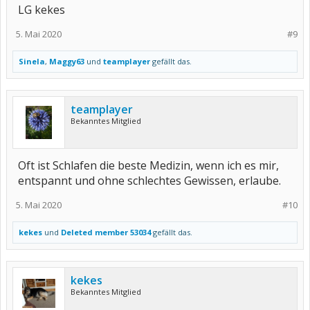
LG kekes
5. Mai 2020
#9
Sinela
,
Maggy63
und
teamplayer
gefällt das.
teamplayer
Bekanntes Mitglied
Oft ist Schlafen die beste Medizin, wenn ich es mir,
entspannt und ohne schlechtes Gewissen, erlaube.
5. Mai 2020
#10
kekes
und
Deleted member 53034
gefällt das.
kekes
Bekanntes Mitglied