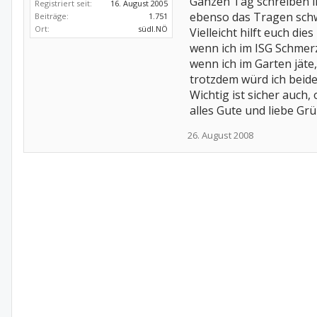
Ganzen Tag schreiben i
Registriert seit:
16. August 2005
ebenso das Tragen schw
Beiträge:
1.751
Ort:
südl.NÖ
Vielleicht hilft euch die
wenn ich im ISG Schmer
wenn ich im Garten jäte
trotzdem würd ich beid
Wichtig ist sicher auch
alles Gute und liebe Gr
26. August 2008