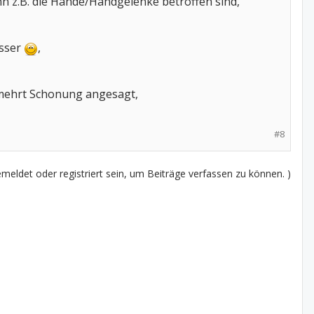
n z.B. die Hände/Handgelenke betroffen sind,
esser
,
ermehrt Schonung angesagt,
#8
eldet oder registriert sein, um Beiträge verfassen zu können. )