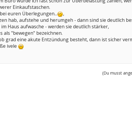
m Büro würde ich fast schon zur Überbelastung zählen, wen
erer Einkaufstaschen.
s bei euren Überlegungen...
,
zen hab, aufstehe und herumgeh - dann sind sie deutlich b
, im Haus aufwasche - werden sie deutlich stärker,
es als "bewegen" bezeichnen.
, ob grad eine akute Entzündung besteht, dann ist sicher v
üße ivele
(Du musst angem