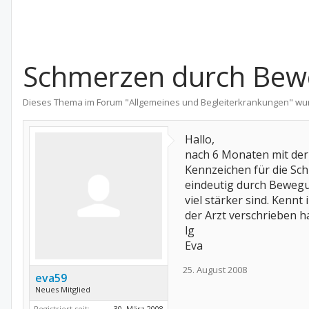
Schmerzen durch Be
Dieses Thema im Forum "
Allgemeines und Begleiterkrankungen
" wu
Hallo,
nach 6 Monaten mit der 
Kennzeichen für die Sc
eindeutig durch Bewegu
viel stärker sind. Kennt
der Arzt verschrieben hat
lg
Eva
25. August 2008
eva59
Neues Mitglied
Registriert seit:
30. März 2008