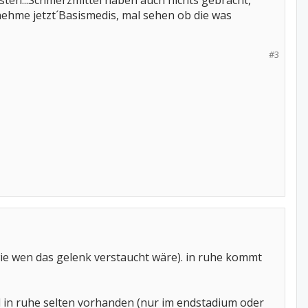
sten...Schmerzmittel haben auch nichts gebracht,
nehme jetzt´Basismedis, mal sehen ob die was
#3
wie wen das gelenk verstaucht wäre). in ruhe kommt
 in ruhe selten vorhanden (nur im endstadium oder