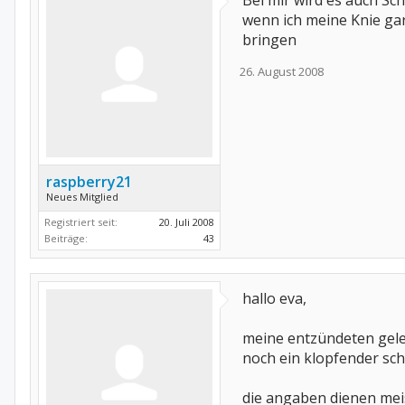
Bei mir wird es auch Sc
wenn ich meine Knie gar
bringen
26. August 2008
raspberry21
Neues Mitglied
Registriert seit:
20. Juli 2008
Beiträge:
43
hallo eva,
meine entzündeten gelen
noch ein klopfender sc
die angaben dienen mei