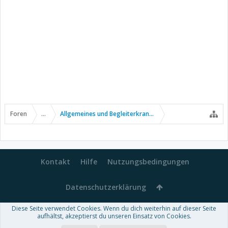
Foren
...
Allgemeines und Begleiterkrankungen
Kontakt
Hilfe
Nutzungsbedingungen
Datenschutzerklärung
Diese Seite verwendet Cookies. Wenn du dich weiterhin auf dieser Seite
Forum software by XenForo™
aufhältst, akzeptierst du unseren Einsatz von Cookies.
-
Deutsch von xenDach
Some XenForo functionality crafted by
Audentio Design
.